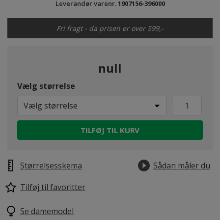
Leverandør varenr.
1907156-396000
Fri fragt - da prisen er over 599,-
null
Vælg størrelse
Vælg størrelse
TILFØJ TIL KURV
Størrelsesskema
Sådan måler du
Tilføj til favoritter
Se damemodel