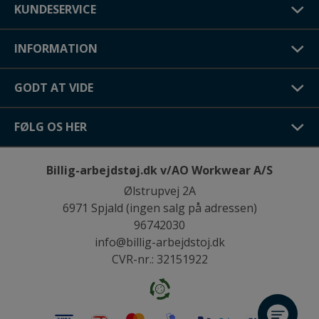
KUNDESERVICE
INFORMATION
GODT AT VIDE
FØLG OS HER
Billig-arbejdstøj.dk v/AO Workwear A/S
Ølstrupvej 2A
6971 Spjald (ingen salg på adressen)
96742030
info@billig-arbejdstoj.dk
CVR-nr.: 32151922