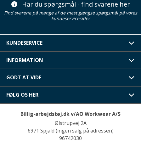
Har du spørgsmål - find svarene her
Find svarene på mange af de mest gængse spørgsmål på vores
kundeservicesider
KUNDESERVICE
INFORMATION
GODT AT VIDE
FØLG OS HER
Billig-arbejdstøj.dk v/AO Workwear A/S
Ølstrupvej 2A
6971 Spjald (ingen salg på adressen)
96742030