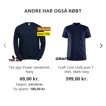
ANDRE HAR OGSÅ KØBT
Restparti
Spar 72%
Tee Jays Power sweatshirt,
Craft Core Unify polo T-
Navy
shirt, Mørk navy
S
69,00 kr.
399,00 kr.
Førpris:
249,00 kr.
Du sparer:
180,00 kr.