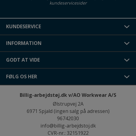
kundeservicesider
KUNDESERVICE
INFORMATION
GODT AT VIDE
FØLG OS HER
Billig-arbejdstøj.dk v/AO Workwear A/S
Ølstrupvej 2A
6971 Spjald (ingen salg på adressen)
96742030
info@billig-arbejdstoj.dk
CVR-nr.: 32151922