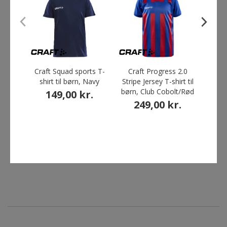
ANDRE HAR OGSÅ KØBT
Craft Squad sports T-
Craft Progress 2.0
shirt til børn, Navy
Stripe Jersey T-shirt til
Perfo
børn, Club Cobolt/Rød
149,00 kr.
249,00 kr.
Fø
Du 
Craft Progress Basket
Craft Squad 2.0 Contrast T-
shorts til børn, Sort
shirt til børn, Black/Granite
219,00 kr.
179,00 kr.