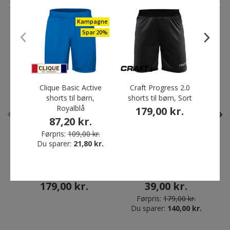
Kampagne
Spar 20%
ANDRE HAR OGSÅ KØBT
Restparti
Clique Basic Active
Craft Progress 2.0
C
Spar 78%
shorts til børn,
shorts til børn, Sort
ven
Royalblå
b
179,00 kr.
87,20 kr.
2
Førpris:
109,00 kr.
Du sparer:
21,80 kr.
Craft Squad 2.0 Contrast T-
IK 3/4 løbetights til børn,
T
shirt til børn, Black/Granite
Black
179,00 kr.
39,00 kr.
Førpris:
179,00 kr.
Du sparer:
140,00 kr.