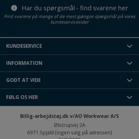
Har du spørgsmål - find svarene her
Find svarene på mange af de mest gængse spørgsmål på vores
kundeservicesider
KUNDESERVICE
INFORMATION
GODT AT VIDE
FØLG OS HER
Billig-arbejdstøj.dk v/AO Workwear A/S
Ølstrupvej 2A
6971 Spjald (ingen salg på adressen)