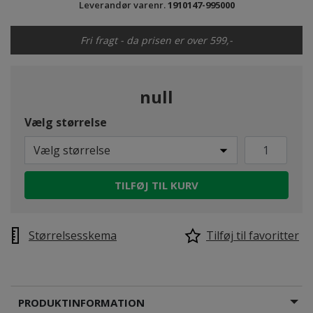
Leverandør varenr.
1910147-995000
Fri fragt - da prisen er over 599,-
null
Vælg størrelse
Vælg størrelse
TILFØJ TIL KURV
Størrelsesskema
Tilføj til favoritter
PRODUKTINFORMATION