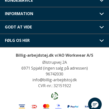
KUNDESERVICE
INFORMATION
GODT AT VIDE
FØLG OS HER
Billig-arbejdstøj.dk v/AO Workwear A/S
Ølstrupvej 2A
6971 Spjald (ingen salg på adressen)
96742030
info@billig-arbejdstoj.dk
CVR-nr.: 32151922