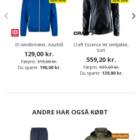
Spar 60%
Spar 20%
ID windbreaker, Azurblå
Craft Essence let vindjakke,
Sort
129,00 kr.
559,20 kr.
Førpris:
319,00 kr.
Førpris:
699,00 kr.
Du sparer:
190,00 kr.
Du sparer:
139,80 kr.
ANDRE HAR OGSÅ KØBT
Restparti