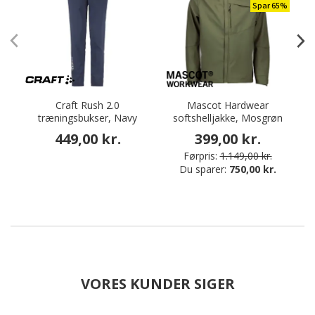
Spar 65%
Craft Rush 2.0
Mascot Hardwear
S
træningsbukser, Navy
softshelljakke, Mosgrøn
449,00 kr.
399,00 kr.
Førpris:
1.149,00 kr.
Du sparer:
750,00 kr.
VORES KUNDER SIGER