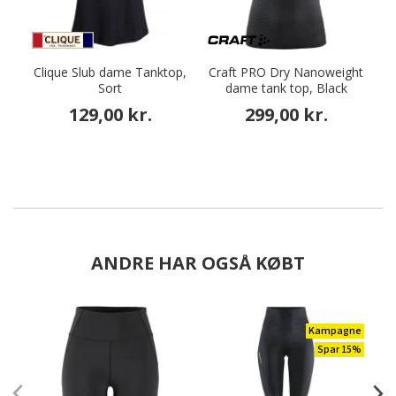
Clique Slub dame Tanktop,
Craft PRO Dry Nanoweight
C
Sort
dame tank top, Black
129,00 kr.
299,00 kr.
ANDRE HAR OGSÅ KØBT
Kampagne
Spar 15%