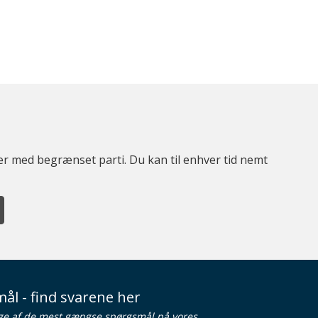
ter med begrænset parti. Du kan til enhver tid nemt
ål - find svarene her
ge af de mest gængse spørgsmål på vores