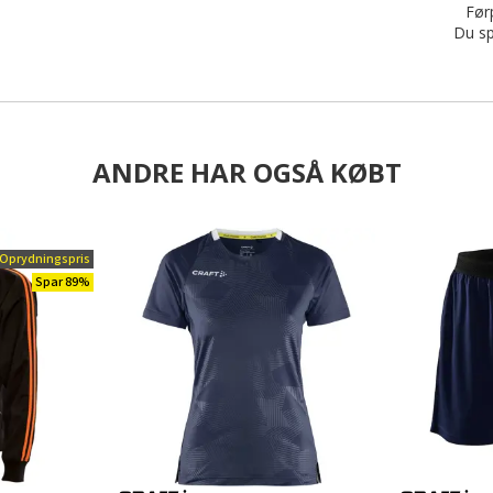
Førp
Du sp
ANDRE HAR OGSÅ KØBT
Oprydningspris
Spar 89%