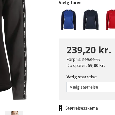
Vælg farve
239,20 kr.
Pris nedsat fra
til
Førpris:
299,00 kr.
Du sparer:
59,80 kr.
Vælg størrelse
Vælg størrelse
Størrelsesskema