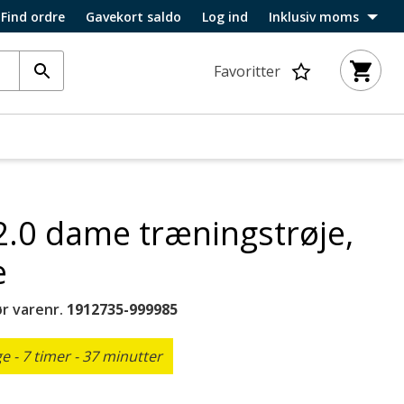
Find ordre
Gavekort saldo
Log ind
Inklusiv moms
Favoritter
2.0 dame træningstrøje,
e
r varenr.
1912735-999985
 - 7 timer - 37 minutter