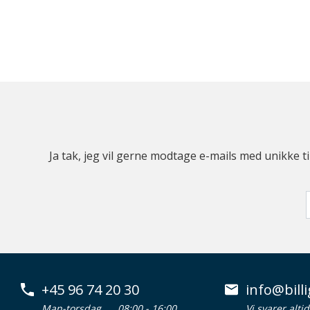
Ja tak, jeg vil gerne modtage e-mails med unikke t
+45 96 74 20 30
info@billi
Man-torsdag
08:00 - 16:00
Vi svarer alti