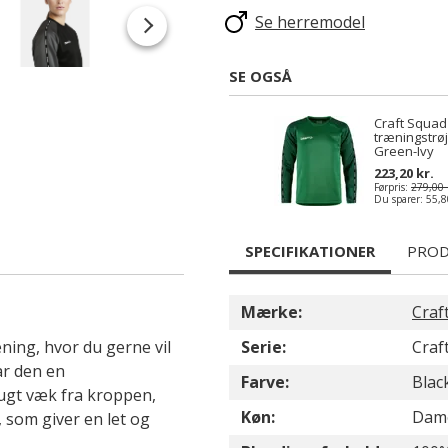
Se herremodel
SE OGSÅ
Craft Squad
træningstrøj
Green-Ivy
223,20 kr.
Førpris:
279,00 
Du sparer:
55,8
SPECIFIKATIONER
PROD
Mærke:
Craf
ning, hvor du gerne vil
Serie:
Craf
ar den en
Farve:
Blac
fugt væk fra kroppen,
Køn:
Dam
 som giver en let og