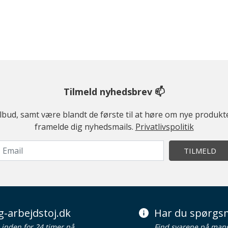
Tilmeld nyhedsbrev 📫
ilbud, samt være blandt de første til at høre om nye produk
framelde dig nyhedsmails.
Privatlivspolitik
TILMELD
g-arbejdstoj.dk
Har du spørgsm
d inden for 24 timer på
Find svarene på man