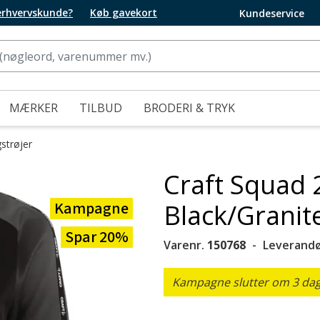
 erhvervskunde?
Køb gavekort
Kundeservice
MÆRKER
TILBUD
BRODERI & TRYK
strøjer
Craft Squad 
Kampagne
Black/Granit
Spar 20%
Varenr.
150768
Leverandø
Kampagne slutter om 3 dage