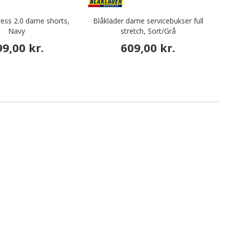
ress 2.0 dame shorts,
Blåkläder dame servicebukser full
W
Navy
stretch, Sort/Grå
99,00 kr.
609,00 kr.