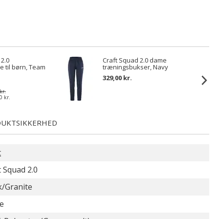
 2.0
Craft Squad 2.0 dame
e til børn, Team
træningsbukser, Navy
329,00 kr.
kr.
0 kr.
UKTSIKKERHED
t
t Squad 2.0
k/Granite
e