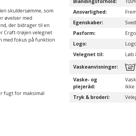
Blandingsforhold:
100%
uden skuldersømme, som
Ansvarlighed:
Frem
er øvelser med
Egenskaber:
Sved
, der bidrager til en
r Craft-trøjen velegnet
Pasform:
Ergo
on med fokus på funktion
Logo:
Logo
Velegnet til:
Løb 
Vaskeanvisninger:
Vaske- og
Vask
plejeråd:
ikke
er fugt for maksimal
Tryk & broderi:
Vele