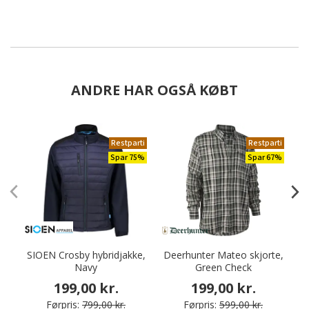
ANDRE HAR OGSÅ KØBT
Restparti
Restparti
Spar 75%
Spar 67%
SIOEN Crosby hybridjakke,
Deerhunter Mateo skjorte,
Navy
Green Check
S
199,00 kr.
199,00 kr.
Førpris:
799,00 kr.
Førpris:
599,00 kr.