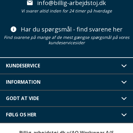
info@billig-arbejdstoj.dk
Vi svarer altid inden for 24 timer på hverdage
Har du spørgsmål - find svarene her
Find svarene på mange af de mest gængse spørgsmål på vores
kundeservicesider
KUNDESERVICE
INFORMATION
GODT AT VIDE
FØLG OS HER
Billig-arbejdstøj.dk v/AO Workwear A/S