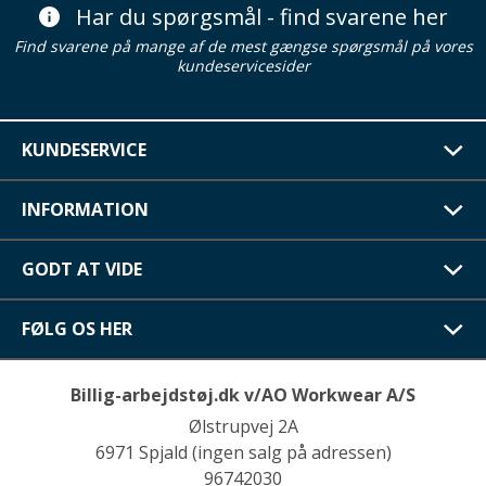
Har du spørgsmål - find svarene her
Find svarene på mange af de mest gængse spørgsmål på vores
kundeservicesider
KUNDESERVICE
INFORMATION
GODT AT VIDE
FØLG OS HER
Billig-arbejdstøj.dk v/AO Workwear A/S
Ølstrupvej 2A
6971 Spjald (ingen salg på adressen)
96742030