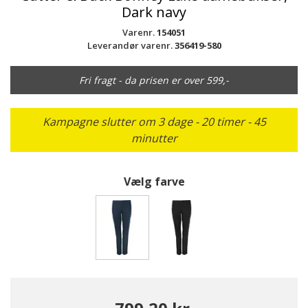
Dark navy
Varenr.
154051
Leverandør varenr.
356419-580
Fri fragt - da prisen er over 599,-
Kampagne slutter om 3 dage - 20 timer - 45
minutter
Vælg farve
valgte