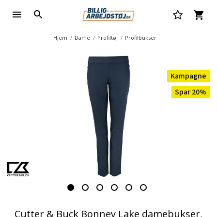
Hjem
Dame
Profiltøj
Profilbukser
Kampagne
Spar 20%
Cutter & Buck Bonney Lake damebukser,