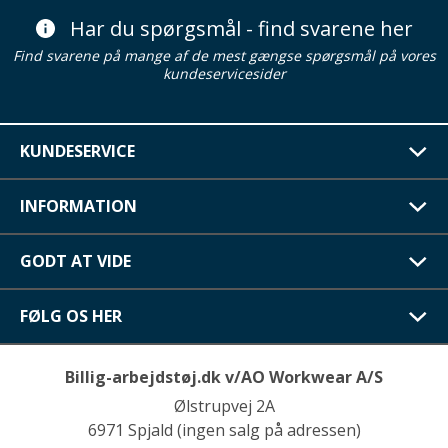
Har du spørgsmål - find svarene her
Find svarene på mange af de mest gængse spørgsmål på vores
kundeservicesider
KUNDESERVICE
INFORMATION
GODT AT VIDE
FØLG OS HER
Billig-arbejdstøj.dk v/AO Workwear A/S
Ølstrupvej 2A
6971 Spjald (ingen salg på adressen)