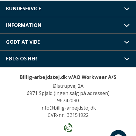
KUNDESERVICE
INFORMATION
GODT AT VIDE
FØLG OS HER
Billig-arbejdstøj.dk v/AO Workwear A/S
Ølstrupvej 2A
6971 Spjald (ingen salg på adressen)
96742030
info@billig-arbejdstoj.dk
CVR-nr.: 32151922