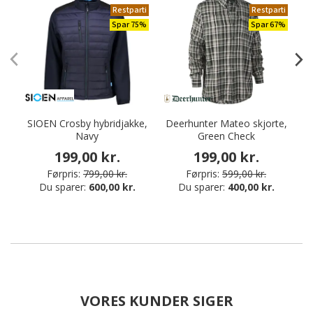
Restparti
Restparti
Spar 75%
Spar 67%
SIOEN Crosby hybridjakke,
Deerhunter Mateo skjorte,
Navy
Green Check
S
199,00 kr.
199,00 kr.
Førpris:
799,00 kr.
Førpris:
599,00 kr.
Du sparer:
600,00 kr.
Du sparer:
400,00 kr.
VORES KUNDER SIGER