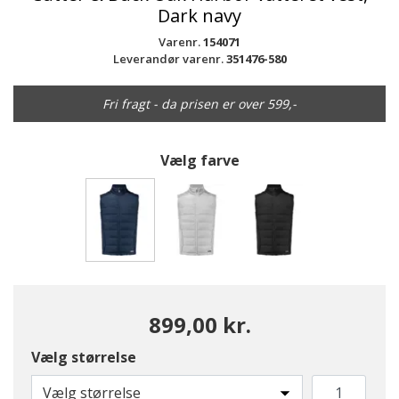
Dark navy
Varenr.
154071
Leverandør varenr.
351476-580
Fri fragt - da prisen er over 599,-
Vælg farve
valgte
899,00 kr.
Vælg størrelse
Vælg størrelse