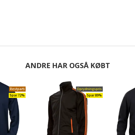
ANDRE HAR OGSÅ KØBT
Restparti
Oprydningspris
Spar 72%
Spar 89%