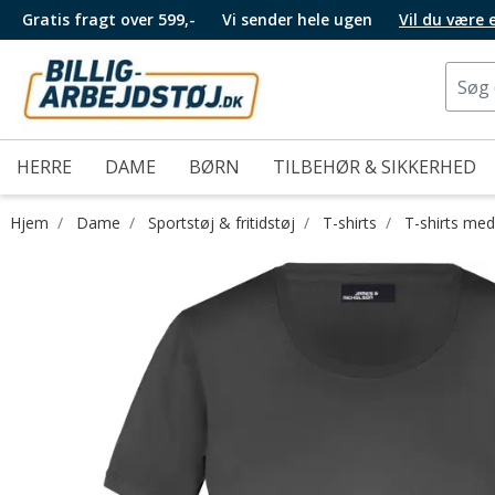
Gratis fragt over 599,-
Vi sender hele ugen
Vil du være
HERRE
DAME
BØRN
TILBEHØR & SIKKERHED
Hjem
Dame
Sportstøj & fritidstøj
T-shirts
T-shirts me