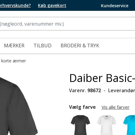
 erhvervskunde?
Køb gavekort
Kundeservice
MÆRKER
TILBUD
BRODERI & TRYK
d korte ærmer
Daiber Basic
Varenr.
98672
Leverandør
Vælg farve
Vis alle farver