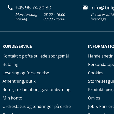
+45 96 74 20 30
info@billi
Man-torsdag
08:00 - 16:00
Vi svarer alti
Fredag
08:00 - 15:00
hverdage
KUNDESERVICE
INFORMATI
Kontakt og ofte stillede spørgsmål
Handelsbetin
Betaling
Persondatapo
Levering og forsendelse
Cookies
Afhentning/butik
Størrelsesgu
Retur, reklamation, gaveombytning
Produktspør
Min konto
Om os
Ordrestatus og ændringer på ordre
Job & karrier