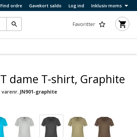
Find ordre
Gavekort saldo
Log ind
Inklusiv moms
Favoritter
-T dame T-shirt, Graphite
 varenr.
JN901-graphite