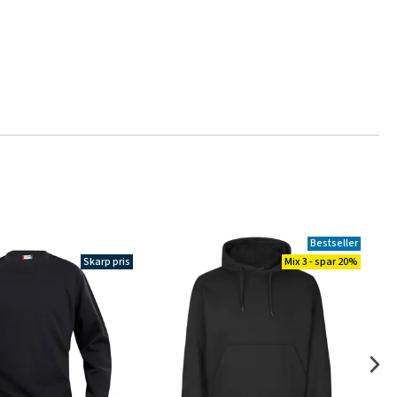
Bestseller
Skarp pris
Mix 3 - spar 20%