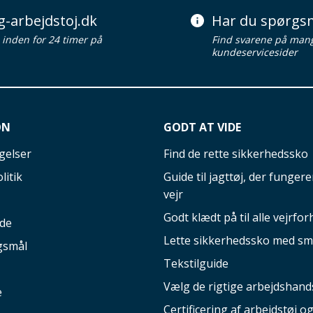
g-arbejdstoj.dk
Har du spørgsm
d inden for 24 timer på
Find svarene på man
kundeservicesider
ON
GODT AT VIDE
gelser
Find de rette sikkerhedssko
litik
Guide til jagttøj, der fungerer
vejr
Godt klædt på til alle vejrfor
ide
Lette sikkerhedssko med sm
gsmål
Tekstilguide
Vælg de rigtige arbejdshand
e
Certificering af arbejdstøj o