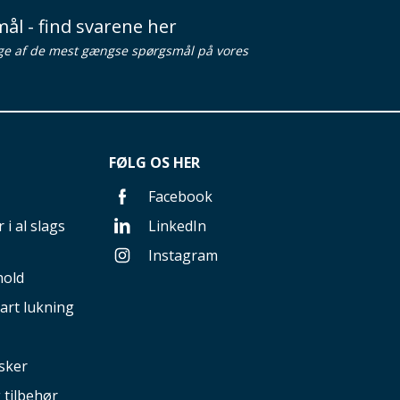
ål - find svarene her
ge af de mest gængse spørgsmål på vores
FØLG OS HER
Facebook
 i al slags
LinkedIn
Instagram
hold
art lukning
sker
g tilbehør