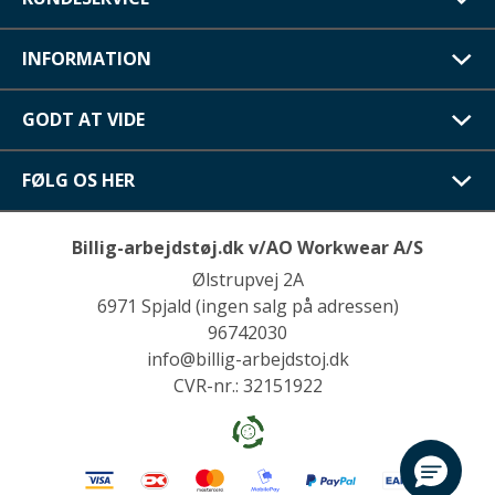
INFORMATION
GODT AT VIDE
FØLG OS HER
Billig-arbejdstøj.dk v/AO Workwear A/S
Ølstrupvej 2A
6971 Spjald (ingen salg på adressen)
96742030
info@billig-arbejdstoj.dk
CVR-nr.: 32151922