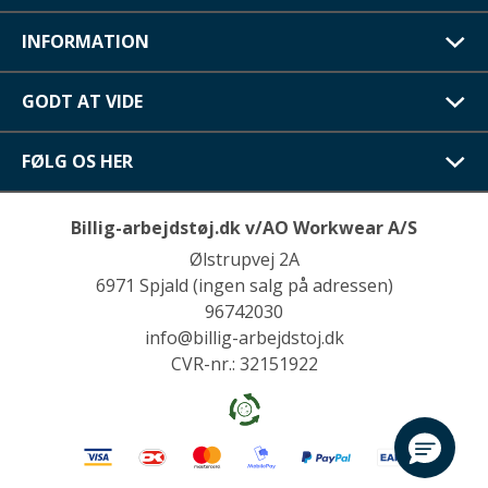
INFORMATION
GODT AT VIDE
FØLG OS HER
Billig-arbejdstøj.dk v/AO Workwear A/S
Ølstrupvej 2A
6971 Spjald (ingen salg på adressen)
96742030
info@billig-arbejdstoj.dk
CVR-nr.: 32151922