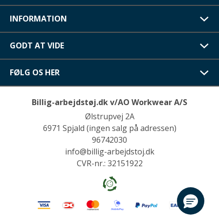
INFORMATION
GODT AT VIDE
FØLG OS HER
Billig-arbejdstøj.dk v/AO Workwear A/S
Ølstrupvej 2A
6971 Spjald (ingen salg på adressen)
96742030
info@billig-arbejdstoj.dk
CVR-nr.: 32151922