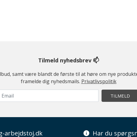
Tilmeld nyhedsbrev 📫
ilbud, samt være blandt de første til at høre om nye produk
framelde dig nyhedsmails.
Privatlivspolitik
TILMELD
g-arbejdstoj.dk
Har du spørgsm