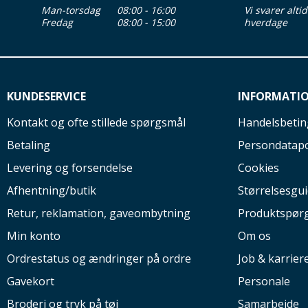
Man-torsdag
08:00 - 16:00
Vi svarer alti
Fredag
08:00 - 15:00
hverdage
KUNDESERVICE
INFORMATI
Kontakt og ofte stillede spørgsmål
Handelsbetin
Betaling
Persondatapo
Levering og forsendelse
Cookies
Afhentning/butik
Størrelsesgu
Retur, reklamation, gaveombytning
Produktspør
Min konto
Om os
Ordrestatus og ændringer på ordre
Job & karrier
Gavekort
Personale
Broderi og tryk på tøj
Samarbejde