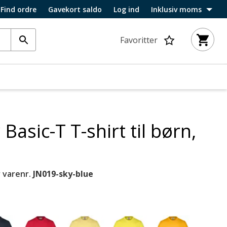
Find ordre
Gavekort saldo
Log ind
Inklusiv moms
Favoritter
Basic-T T-shirt til børn,
 varenr.
JN019-sky-blue