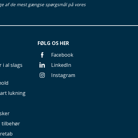
ge af de mest gængse spørgsmål på vores
FØLG OS HER
Facebook
 i al slags
LinkedIn
Instagram
hold
art lukning
sker
g tilbehør
retab