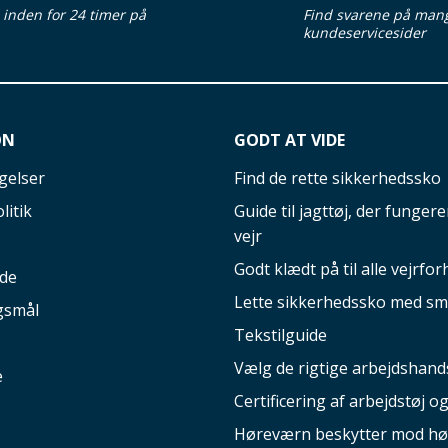
d inden for 24 timer på
Find svarene på man
kundeservicesider
ON
GODT AT VIDE
gelser
Find de rette sikkerhedssko
litik
Guide til jagttøj, der fungerer
vejr
Godt klædt på til alle vejrfor
ide
Lette sikkerhedssko med sm
gsmål
Tekstilguide
Vælg de rigtige arbejdshand
e
Certificering af arbejdstøj o
Høreværn beskytter mod hø