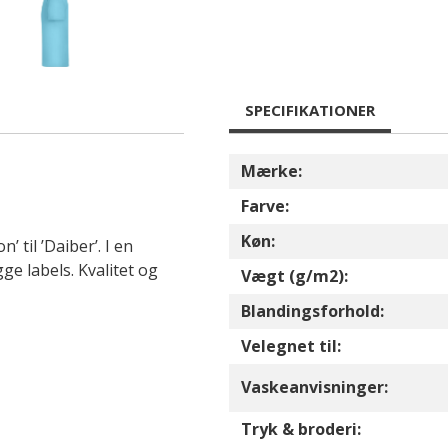
SPECIFIKATIONER
Mærke:
Farve:
Køn:
 til ’Daiber’. I en
 labels. Kvalitet og
Vægt (g/m2):
Blandingsforhold:
Velegnet til:
Vaskeanvisninger:
Tryk & broderi: