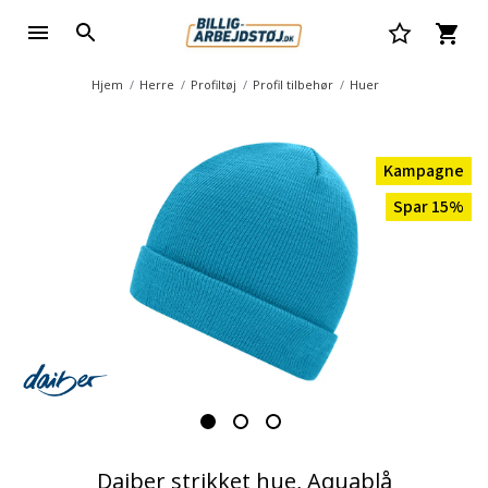
Hjem
Herre
Profiltøj
Profil tilbehør
Huer
Kampagne
Spar 15%
Daiber strikket hue, Aquablå