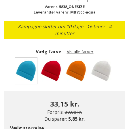
Varenr.
5838_ONESIZE
Leverandør varenr.
MB7500-aqua
Kampagne slutter om 10 dage - 16 timer - 4
minutter
Vælg farve
Vis alle farver
valgte
33,15 kr.
Pris nedsat fra
til
Førpris:
39,00 kr.
Du sparer:
5,85 kr.
Vælg størrelse