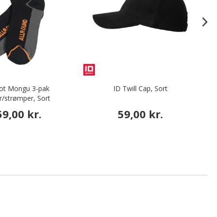
ot Mongu 3-pak
ID Twill Cap, Sort
V
r/strømper, Sort
59,00 kr.
59,00 kr.