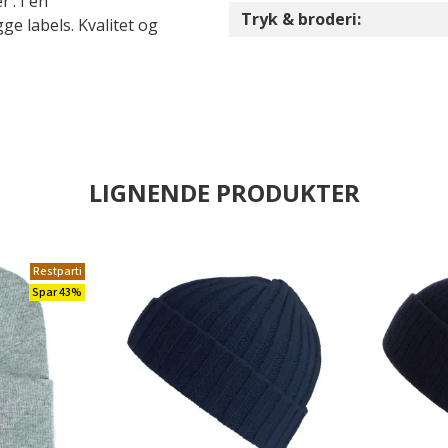
’. I en
Tryk & broderi:
 labels. Kvalitet og
LIGNENDE PRODUKTER
Restparti
Spar 43%