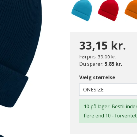
33,15 kr.
Pris nedsat fra
til
Førpris:
39,00 kr.
valgte
Du sparer:
5,85 kr.
Vælg størrelse
ONESIZE
10 på lager. Bestil inde
flere end 10 - forvente