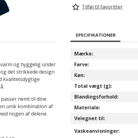
Tilføj til favoritter
SPECIFIKATIONER
Mærke:
ig varm og hyggelig under
Farve:
og det strikkede design
Køn:
d kvalitetsdygtige
Total vægt (g):
å.
Blandingsforhold:
 passer nemt til dine
 en unik kombination af
Materiale:
med nogen af delene.
Velegnet til:
Vaskeanvisninger: