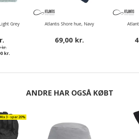
Light Grey
Atlantis Shore hue, Navy
Atlan
r.
69,00 kr.
4
 kr.
0 kr.
ANDRE HAR OGSÅ KØBT
Mix 3 - spar 20%