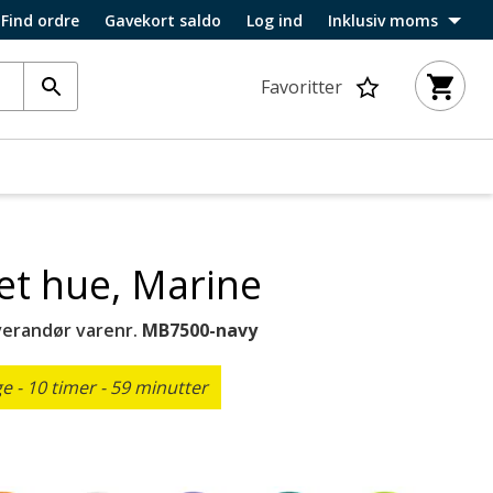
Find ordre
Gavekort saldo
Log ind
Inklusiv moms
Favoritter
ket hue, Marine
verandør varenr.
MB7500-navy
 - 10 timer - 59 minutter