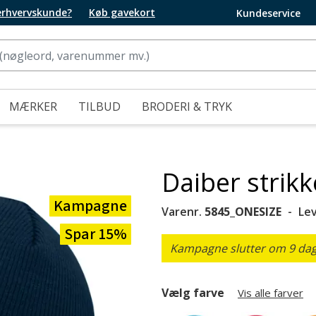
 erhvervskunde?
Køb gavekort
Kundeservice
MÆRKER
TILBUD
BRODERI & TRYK
Daiber strik
Kampagne
Varenr.
5845_ONESIZE
Le
Spar 15%
Kampagne slutter om 9 dage
Vælg farve
Vis alle farver