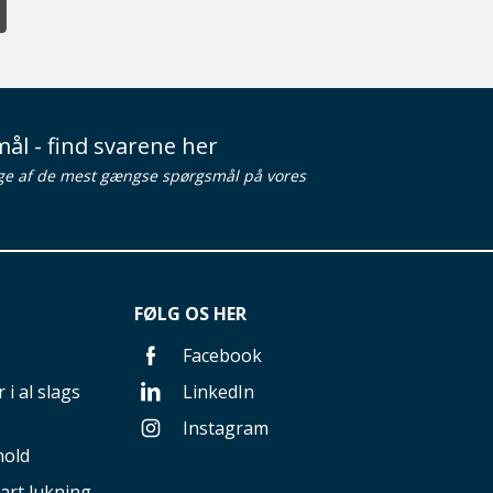
ål - find svarene her
ge af de mest gængse spørgsmål på vores
FØLG OS HER
Facebook
 i al slags
LinkedIn
Instagram
hold
art lukning