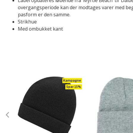
Label opdateres løbende fra ’Myrtle Beach’ til ’Daiber
overgangsperiode kan der modtages varer med begge
pasform er den samme.
Strikhue
Med ombukket kant
Kampagne
Spar 15%