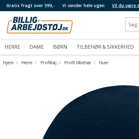
Gratis fragt over 599,-
Vi sender hele ugen
Vil du være
HERRE
DAME
BØRN
TILBEHØR & SIKKERHED
Hjem
Herre
Profiltøj
Profil tilbehør
Huer