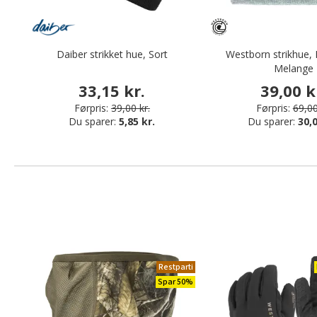
Daiber strikket hue, Sort
Westborn strikhue, 
Melange
33,15 kr.
39,00 k
Førpris:
39,00 kr.
Førpris:
69,00
Du sparer:
5,85 kr.
Du sparer:
30,0
Restparti
Spar 50%