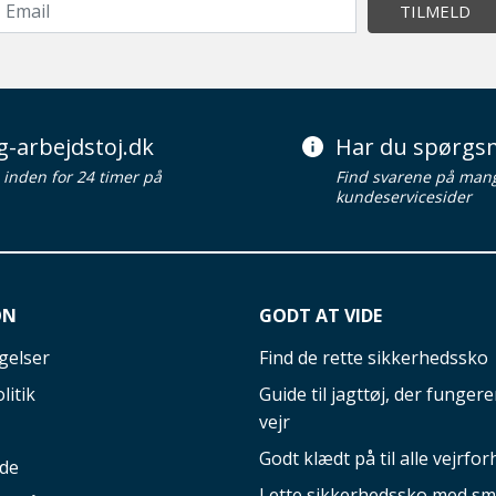
TILMELD
g-arbejdstoj.dk
Har du spørgsm
d inden for 24 timer på
Find svarene på man
kundeservicesider
ON
GODT AT VIDE
gelser
Find de rette sikkerhedssko
litik
Guide til jagttøj, der fungerer
vejr
Godt klædt på til alle vejrfor
ide
Lette sikkerhedssko med sm