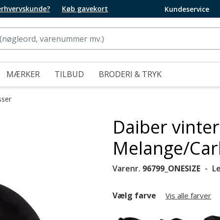
 erhvervskunde?
Køb gavekort
Kundeservice
MÆRKER
TILBUD
BRODERI & TRYK
sser
Daiber vinter
Melange/Ca
Varenr.
96799_ONESIZE
L
Vælg farve
Vis alle farver