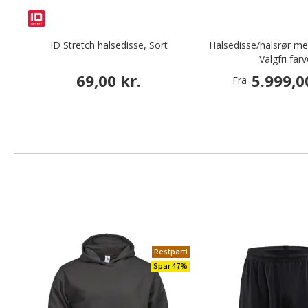
ID Stretch halsedisse, Sort
Halsedisse/halsrør me
Valgfri farv
69,00 kr.
5.999,0
Fra
Restparti
Spar 47%