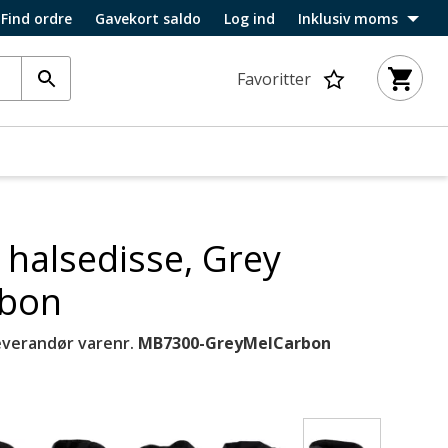
Find ordre
Gavekort saldo
Log ind
Inklusiv moms
Favoritter
 halsedisse, Grey
rbon
everandør varenr.
MB7300-GreyMelCarbon