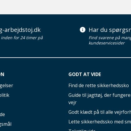
g-arbejdstoj.dk
Har du spørgsm
d inden for 24 timer på
Find svarene på man
kundeservicesider
ON
GODT AT VIDE
gelser
Find de rette sikkerhedssko
litik
Guide til jagttøj, der fungerer
vejr
Godt klædt på til alle vejrfor
ide
Lette sikkerhedssko med sm
gsmål