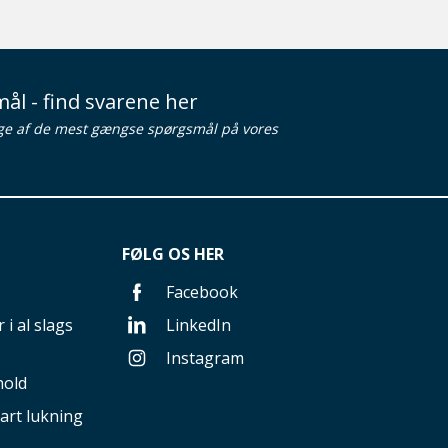
ål - find svarene her
ge af de mest gængse spørgsmål på vores
FØLG OS HER
Facebook
 i al slags
LinkedIn
Instagram
hold
art lukning