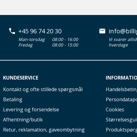
+45 96 74 20 30
info@billi
Man-torsdag
08:00 - 16:00
Vi svarer alti
Fredag
08:00 - 15:00
hverdage
KUNDESERVICE
INFORMATI
Kontakt og ofte stillede spørgsmål
Handelsbetin
Betaling
Persondatapo
Levering og forsendelse
Cookies
Afhentning/butik
Størrelsesgu
Retur, reklamation, gaveombytning
Produktspør