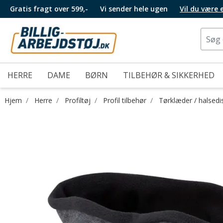
Gratis fragt over 599,-
Vi sender hele ugen
Vil du være
HERRE
DAME
BØRN
TILBEHØR & SIKKERHED
Hjem
Herre
Profiltøj
Profil tilbehør
Tørklæder / halsedi