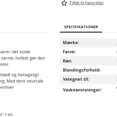
Tilføj til favoritter
SPECIFIKATIONER
Mærke:
 varm i det kolde
Farve:
g varme, hvilket gør den
Køn:
eter.
Blandingsforhold:
f blødt og behageligt
Velegnet til:
ing. Med dens neutrale
l enhver
Vaskeanvisninger:
’. I en