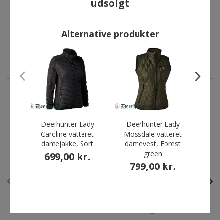
udsolgt
vatteret damejakke, Sort
damevest med strik,
Timber
699,00 kr.
374,25 kr.
Alternative produkter
Førpris:
499,00 kr.
Du sparer:
124,75 kr.
ANDRE HAR OGSÅ KØBT
Deerhunter Lady
Deerhunter Lady
De
Caroline vatteret
Mossdale vatteret
Car
damejakke, Sort
damevest, Forest
med s
green
699,00 kr.
3
799,00 kr.
Før
Du s