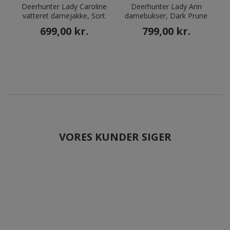
Deerhunter Lady Caroline
Deerhunter Lady Ann
I
vatteret damejakke, Sort
damebukser, Dark Prune
699,00 kr.
799,00 kr.
VORES KUNDER SIGER