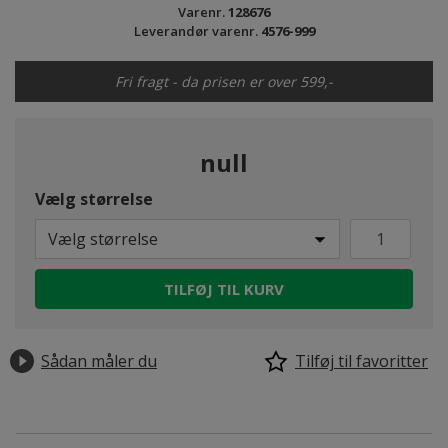
Varenr.
128676
Leverandør varenr.
4576-999
Fri fragt - da prisen er over 599,-
null
Vælg størrelse
Vælg størrelse
TILFØJ TIL KURV
Sådan måler du
Tilføj til favoritter