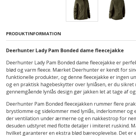
PRODUKTINFORMATION
Deerhunter Lady Pam Bonded dame fleecejakke
Deerhunter Lady Pam Bonded dame fleecejakke er perfekt 
blød og varm fleece. Mærket Deerhunter er kendt for sine
funktionelle produkter, og denne fleecejakke er ingen u
og en praktisk hagebeskytter over lynlåsen, er du sikre
gennemgående lynlås design gør jakken let at tage af og
Deerhunter Pam Bonded fleecejakken rummer flere prakti
brystlomme og sidelommer med lynlås, inderlommer og 
der ventilation under ærmerne og en nakkestrop for ne
desuden udstyret med flotte detaljer i imiteret ruskind. Ma
hvilket garanterer en ekstra blød bæreoplevelse. Det er 