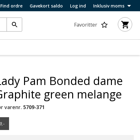
Find ordre
Gavekort saldo
Log ind
Inklusiv moms
Favoritter
Lady Pam Bonded dame
 Graphite green melange
r varenr.
5709-371
9,-