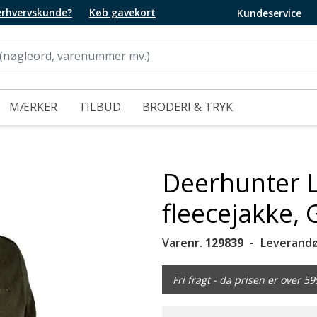
 erhvervskunde?
Køb gavekort
Kundeservice
MÆRKER
TILBUD
BRODERI & TRYK
Deerhunter 
fleecejakke,
Varenr.
129839
Leverandø
Fri fragt - da prisen er over 59