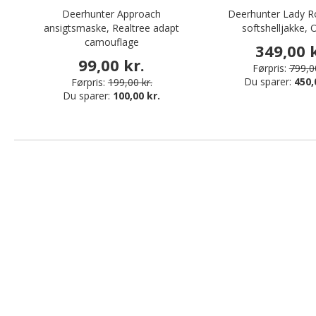
Deerhunter Approach
Deerhunter Lady 
ansigtsmaske, Realtree adapt
softshelljakke,
camouflage
349,00 k
99,00 kr.
Førpris:
799,00
Du sparer:
450,
Førpris:
199,00 kr.
Du sparer:
100,00 kr.