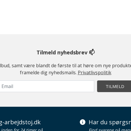
Tilmeld nyhedsbrev 📫
ilbud, samt være blandt de første til at høre om nye produk
framelde dig nyhedsmails.
Privatlivspolitik
TILMELD
g-arbejdstoj.dk
Har du spørgsm
d inden for 24 timer på
Find svarene på man