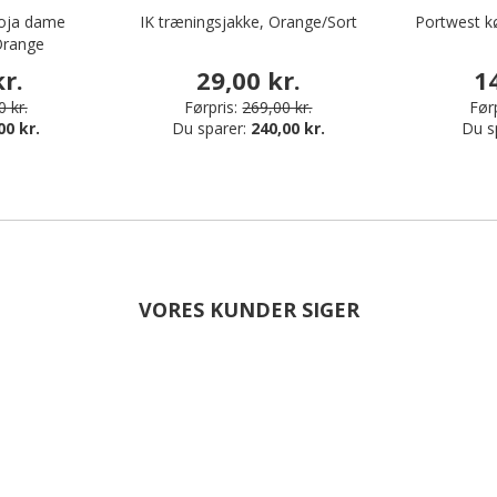
Roja dame
IK træningsjakke, Orange/Sort
Portwest kø
 Orange
r.
29,00 kr.
1
 kr.
Førpris:
269,00 kr.
Førp
00 kr.
Du sparer:
240,00 kr.
Du s
VORES KUNDER SIGER