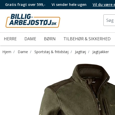
Gratis fragt over 599,-
Vi sender hele ugen
Vil du være
HERRE
DAME
BØRN
TILBEHØR & SIKKERHED
Hjem
Dame
Sportstøj & fritidstøj
Jagttøj
Jagtjakker