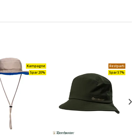
Kampagne
Restparti
Spar 20%
Spar 57%