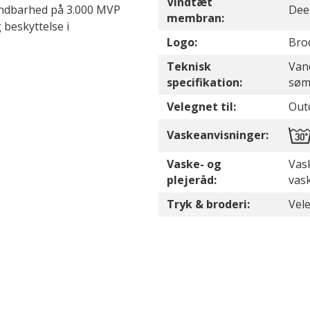
Vindtæt
åndbarhed på 3.000 MVP
Dee
membran:
 beskyttelse i
Logo:
Bro
Teknisk
Van
specifikation:
sø
Velegnet til:
Out
Vaskeanvisninger:
Vaske- og
Vask
plejeråd:
vas
Tryk & broderi:
Vele