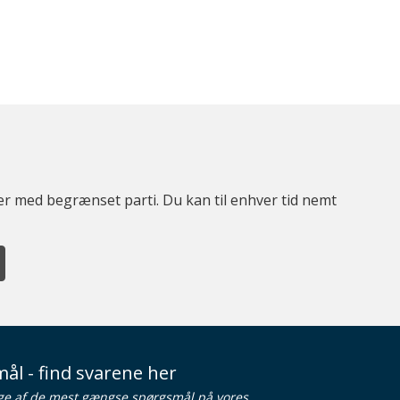
ter med begrænset parti. Du kan til enhver tid nemt
ål - find svarene her
ge af de mest gængse spørgsmål på vores