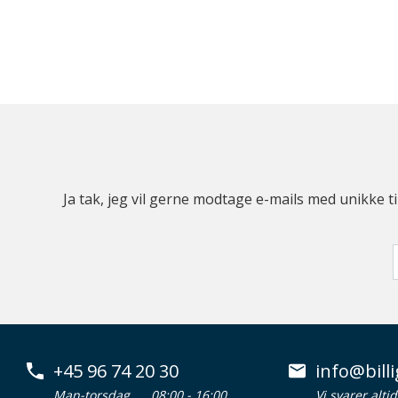
Ja tak, jeg vil gerne modtage e-mails med unikke t
+45 96 74 20 30
info@billi
Man-torsdag
08:00 - 16:00
Vi svarer alti