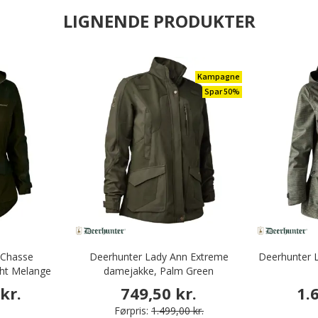
LIGNENDE PRODUKTER
Kampagne
Spar 50%
 Chasse
Deerhunter Lady Ann Extreme
Deerhunter 
ght Melange
damejakke, Palm Green
kr.
749,50 kr.
1.
Førpris:
1.499,00 kr.