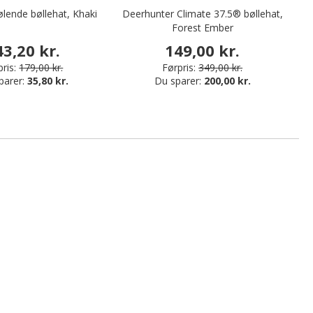
lende bøllehat, Khaki
Deerhunter Climate 37.5® bøllehat,
De
Forest Ember
43,20 kr.
149,00 kr.
ris:
179,00 kr.
Førpris:
349,00 kr.
parer:
35,80 kr.
Du sparer:
200,00 kr.