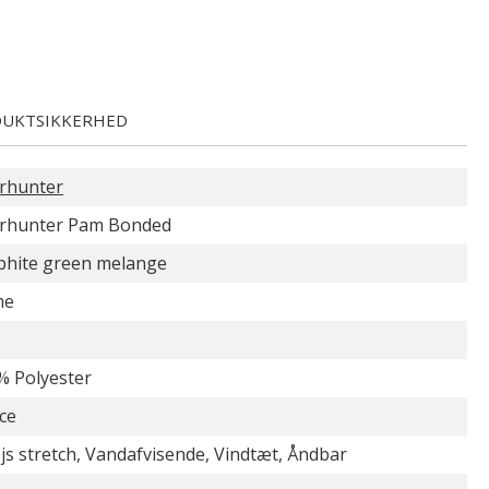
UKTSIKKERHED
rhunter
rhunter Pam Bonded
phite green melange
me
% Polyester
ce
js stretch, Vandafvisende, Vindtæt, Åndbar