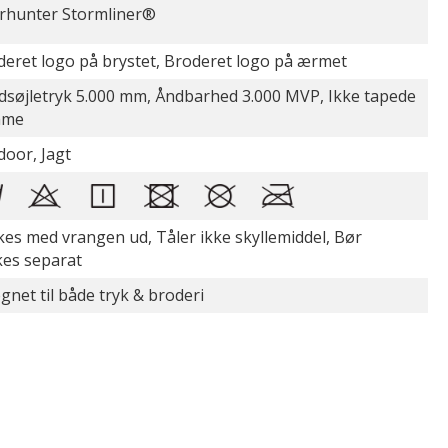
rhunter Stormliner®
deret logo på brystet, Broderet logo på ærmet
dsøjletryk 5.000 mm, Åndbarhed 3.000 MVP, Ikke tapede
mme
door, Jagt
es med vrangen ud, Tåler ikke skyllemiddel, Bør
kes separat
gnet til både tryk & broderi