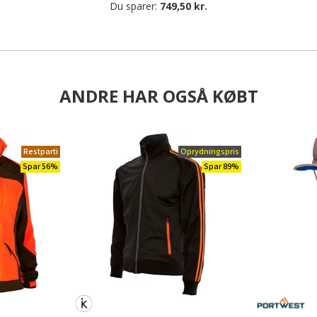
Du sparer:
749,50 kr.
ANDRE HAR OGSÅ KØBT
Restparti
Oprydningspris
Spar 56%
Spar 89%