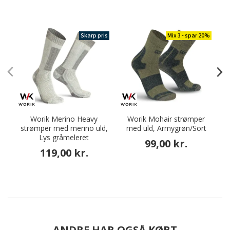
Skarp pris
Mix 3 - spar 20%
Worik Merino Heavy
Worik Mohair strømper
strømper med merino uld,
med uld, Armygrøn/Sort
Lys gråmeleret
99,00 kr.
119,00 kr.
ANDRE HAR OGSÅ KØBT