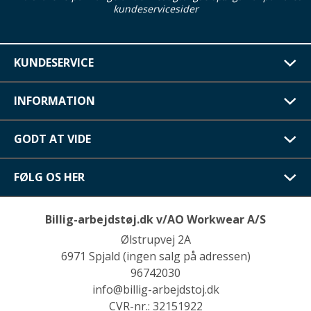
kundeservicesider
KUNDESERVICE
INFORMATION
GODT AT VIDE
FØLG OS HER
Billig-arbejdstøj.dk v/AO Workwear A/S
Ølstrupvej 2A
6971 Spjald (ingen salg på adressen)
96742030
info@billig-arbejdstoj.dk
CVR-nr.: 32151922