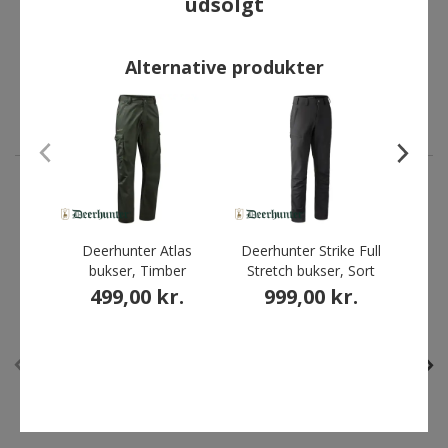
udsolgt
Deerhunter Strike bukser,
Deerhunter Rogaland
Deep Green
stretch bukser, Adventure
Green
799,00 kr.
799,00 kr.
Alternative produkter
ANDRE HAR OGSÅ KØBT
Deerhunter Atlas
Deerhunter Strike Full
De
bukser, Timber
Stretch bukser, Sort
bu
499,00 kr.
999,00 kr.
3
Mix 3 - spar 20%
Restparti
Spar 64%
Førp
Du s