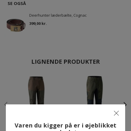
SE OGSÅ
Deerhunter læderbælte, Cognac
399,00 kr.
LIGNENDE PRODUKTER
Varen du kigger på er i øjeblikket