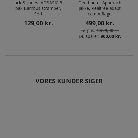
Jack & Jones JACBASIC 5-
Deerhunter Approach
D
pak Bambus strømper,
jakke, Realtree adapt
Sort
camouflage
129,00 kr.
499,00 kr.
Førpris:
1.399,00 kr.
Du sparer:
900,00 kr.
VORES KUNDER SIGER