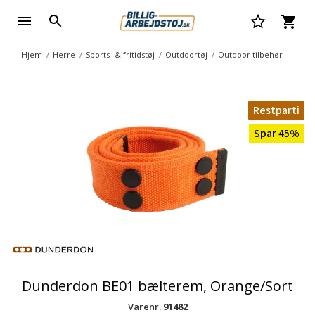
Hjem
Herre
Sports- & fritidstøj
Outdoortøj
Outdoor tilbehør
Restparti
Spar 45%
Dunderdon BE01 bælterem, Orange/Sort
Varenr.
91482