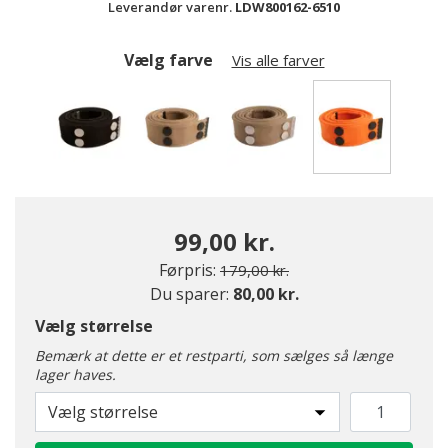
Leverandør varenr.
LDW800162-6510
Vælg farve
Vis alle farver
valgte
99,00 kr.
Pris nedsat fra
til
Førpris:
179,00 kr.
Du sparer:
80,00 kr.
Vælg størrelse
Bemærk at dette er et restparti, som sælges så længe
lager haves.
Vælg størrelse