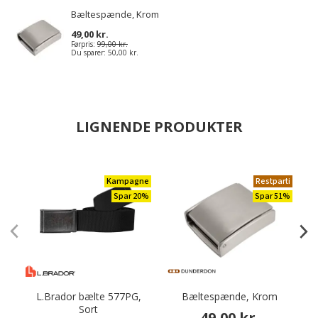
Bæltespænde, Krom
49,00 kr.
Førpris:
99,00 kr.
Du sparer:
50,00 kr.
LIGNENDE PRODUKTER
Kampagne
Restparti
Spar 20%
Spar 51%
L.Brador bælte 577PG,
Bæltespænde, Krom
Sort
49,00 kr.