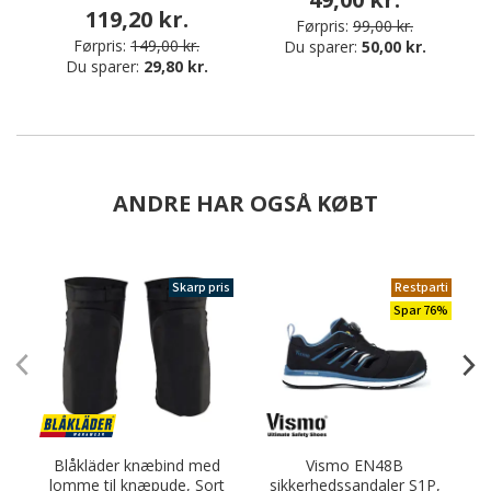
119,20 kr.
Førpris:
99,00 kr.
Førpris:
149,00 kr.
Du sparer:
50,00 kr.
Du sparer:
29,80 kr.
ANDRE HAR OGSÅ KØBT
Skarp pris
Restparti
Spar 76%
Blåkläder knæbind med
Vismo EN48B
lomme til knæpude, Sort
sikkerhedssandaler S1P,