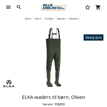
Hjem
Børn
Fodtøj
Støvler
Waders
Skarp pris
ELKA waders til børn, Oliven
Varenr.
155213