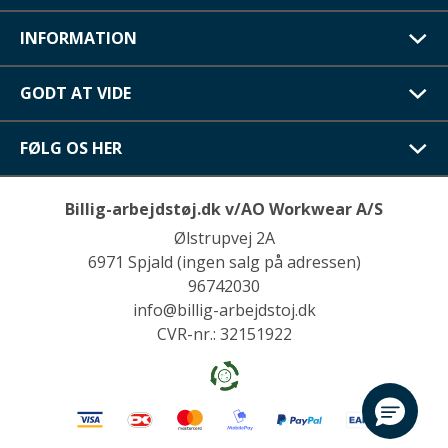
INFORMATION
GODT AT VIDE
FØLG OS HER
Billig-arbejdstøj.dk v/AO Workwear A/S
Ølstrupvej 2A
6971 Spjald (ingen salg på adressen)
96742030
info@billig-arbejdstoj.dk
CVR-nr.: 32151922