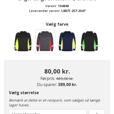
Varenr.
104840
Leverandør varenr.
L8871-257-2547
Vælg farve
valgte
80,00 kr.
Pris nedsat fra
til
Førpris:
469,00 kr.
Du sparer:
389,00 kr.
Vælg størrelse
Bemærk at dette er et restparti, som sælges så længe
lager haves.