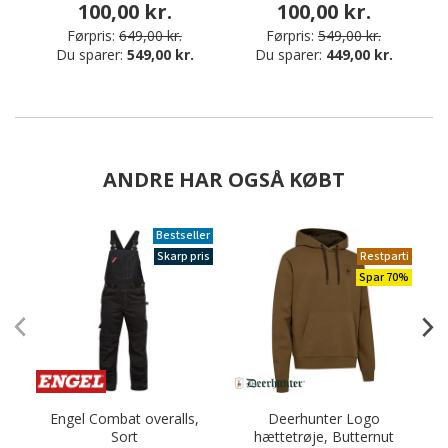
100,00 kr.
100,00 kr.
Førpris:
649,00 kr.
Førpris:
549,00 kr.
Du sparer:
549,00 kr.
Du sparer:
449,00 kr.
ANDRE HAR OGSÅ KØBT
Bestseller
Skarp pris
Restparti
Spar 70%
Engel Combat overalls,
Deerhunter Logo
Sort
hættetrøje, Butternut
a