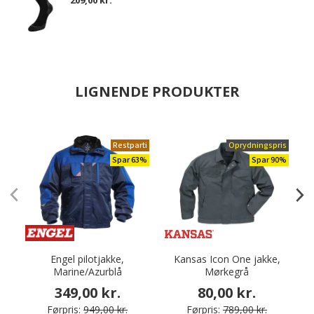
209,00 kr.
LIGNENDE PRODUKTER
Restparti
Oprydningspris
Spar 63%
Spar 90%
Engel pilotjakke,
Kansas Icon One jakke,
E
Marine/Azurblå
Mørkegrå
349,00 kr.
80,00 kr.
Førpris:
949,00 kr.
Førpris:
789,00 kr.