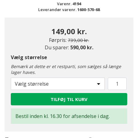
Varenr.
4194
Leverandør varenr.
1600-570-68
149,00 kr.
Pris nedsat fra
til
Førpris:
739,00 kr.
Du sparer:
590,00 kr.
Vælg størrelse
Bemærk at dette er et restparti, som sælges så længe
lager haves.
Vælg størrelse
TILFØJ TIL KURV
Bestil inden kl. 16.30 for afsendelse i dag.