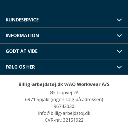
KUNDESERVICE
INFORMATION
GODT AT VIDE
FØLG OS HER
Billig-arbejdstøj.dk v/AO Workwear A/S
Ølstrupvej 2A
6971 Spjald (ingen salg på adressen)
96742030
info@billig-arbejdstoj.dk
CVR-nr.: 32151922