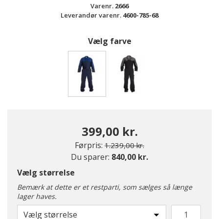
Varenr.
2666
Leverandør varenr.
4600-785-68
Vælg farve
valgte
399,00 kr.
Pris nedsat fra
til
Førpris:
1.239,00 kr.
Du sparer:
840,00 kr.
Vælg størrelse
Bemærk at dette er et restparti, som sælges så længe
lager haves.
Vælg størrelse