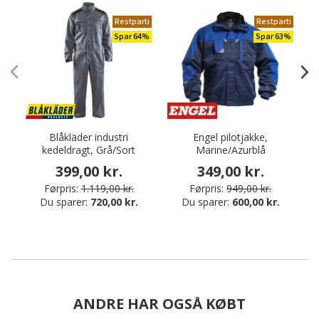
Restparti
Restparti
Spar 64%
Spar 63%
Blåkläder industri
Engel pilotjakke,
kedeldragt, Grå/Sort
Marine/Azurblå
399,00 kr.
349,00 kr.
Førpris:
1.119,00 kr.
Førpris:
949,00 kr.
Du sparer:
720,00 kr.
Du sparer:
600,00 kr.
ANDRE HAR OGSÅ KØBT