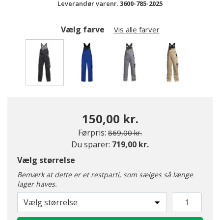
Leverandør varenr.
3600-785-2025
Vælg farve
Vis alle farver
valgte
150,00 kr.
Pris nedsat fra
til
Førpris:
869,00 kr.
Du sparer:
719,00 kr.
Vælg størrelse
Bemærk at dette er et restparti, som sælges så længe
lager haves.
Vælg størrelse