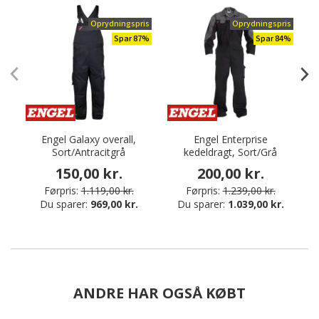
Oprydningspris
Oprydningspris
Spar 87%
Spar 84%
Engel Galaxy overall,
Engel Enterprise
E
Sort/Antracitgrå
kedeldragt, Sort/Grå
M
150,00 kr.
200,00 kr.
Førpris:
1.119,00 kr.
Førpris:
1.239,00 kr.
Du sparer:
969,00 kr.
Du sparer:
1.039,00 kr.
ANDRE HAR OGSÅ KØBT