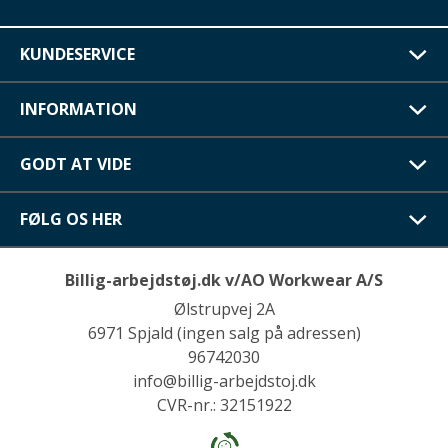
KUNDESERVICE
INFORMATION
GODT AT VIDE
FØLG OS HER
Billig-arbejdstøj.dk v/AO Workwear A/S
Ølstrupvej 2A
6971 Spjald (ingen salg på adressen)
96742030
info@billig-arbejdstoj.dk
CVR-nr.: 32151922