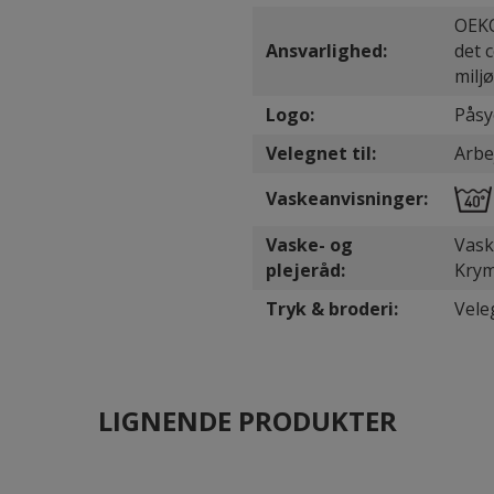
OEKO
Ansvarlighed:
det 
milj
Logo:
Påsy
Velegnet til:
Arbe
Vaskeanvisninger:
Vaske- og
Vask
plejeråd:
Krym
Tryk & broderi:
Vele
LIGNENDE PRODUKTER