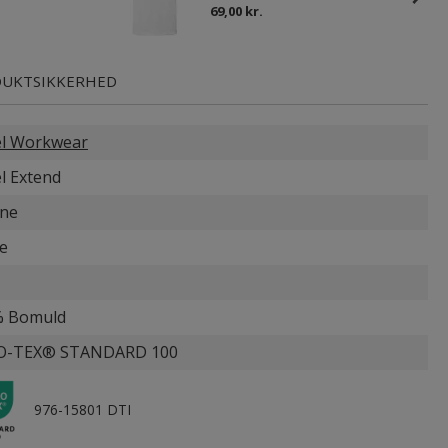
69,00 kr.
UKTSIKKERHED
l Workwear
l Extend
ne
e
% Bomuld
O-TEX® STANDARD 100
976-15801 DTI