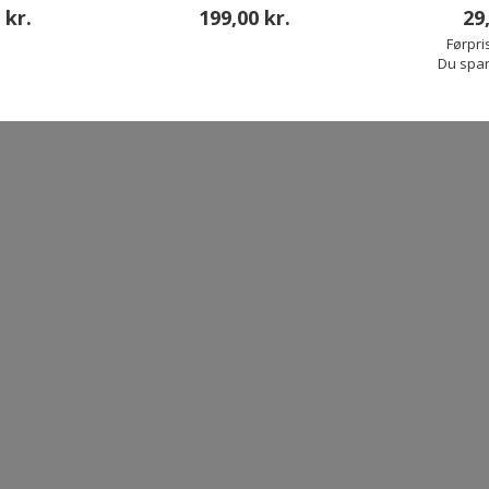
 kr.
199,00 kr.
29
ANDRE HAR OGSÅ KØBT
Førpri
Du spar