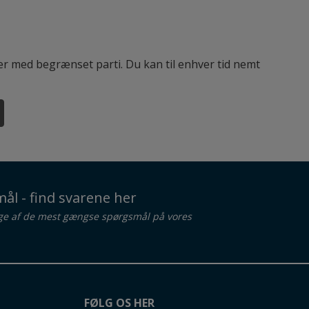
ter med begrænset parti. Du kan til enhver tid nemt
ål - find svarene her
ge af de mest gængse spørgsmål på vores
FØLG OS HER