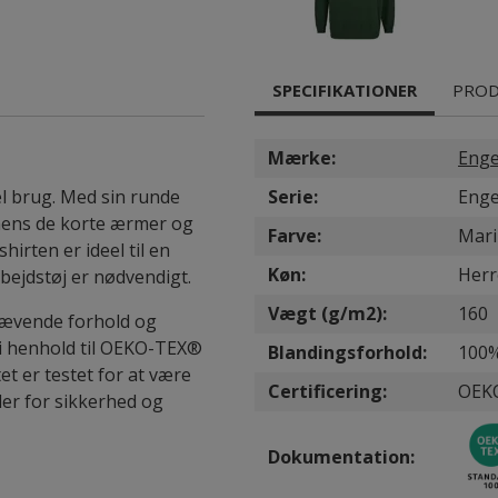
SPECIFIKATIONER
PROD
Mærke:
Enge
el brug. Med sin runde
Serie:
Enge
 mens de korte ærmer og
Farve:
Mari
irten er ideel til en
Køn:
Herr
rbejdstøj er nødvendigt.
Vægt (g/m2):
160
 krævende forhold og
et i henhold til OEKO-TEX®
Blandingsforhold:
100
t er testet for at være
Certificering:
OEK
der for sikkerhed og
Dokumentation: