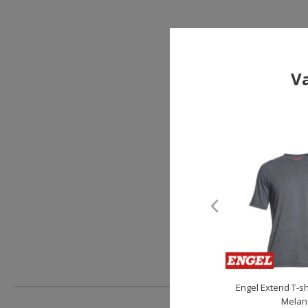
Va
Engel Extend T-sh
Melan