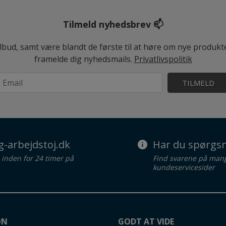
Tilmeld nyhedsbrev 📫
ilbud, samt være blandt de første til at høre om nye produk
framelde dig nyhedsmails.
Privatlivspolitik
TILMELD
g-arbejdstoj.dk
Har du spørgsm
d inden for 24 timer på
Find svarene på man
kundeservicesider
ON
GODT AT VIDE