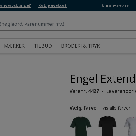
 erhvervskunde?
Køb gavekort
Kundeservice
MÆRKER
TILBUD
BRODERI & TRYK
Engel Extend
Varenr.
4427
Leverandør 
Vælg farve
Vis alle farver