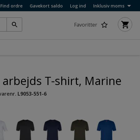
Find ordre
Gavekort saldo
Log ind
Inklusiv moms
Favoritter
 arbejds T-shirt, Marine
varenr.
L9053-551-6