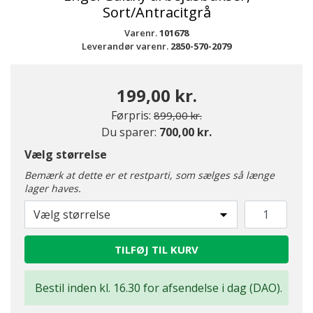
Sort/Antracitgrå
Varenr.
101678
Leverandør varenr.
2850-570-2079
199,00 kr.
Pris nedsat fra
til
Førpris:
899,00 kr.
Du sparer:
700,00 kr.
Vælg størrelse
Bemærk at dette er et restparti, som sælges så længe
lager haves.
Vælg størrelse
TILFØJ TIL KURV
Bestil inden kl. 16.30 for afsendelse i dag (DAO).