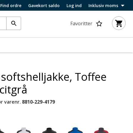
Find ordre
Gavekort saldo
Log ind
Inklusiv moms
Favoritter
softshelljakke, Toffee
citgrå
r varenr.
8810-229-4179