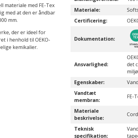
ell materiale med FE-Tex
Materiale:
Soft
ig med at den er åndbar
.000 mm.
Certificering:
OEK
ke, der er ideel for
Dokumentation:
et i henhold til OEKO-
elige kemikalier.
OEKO
Ansvarlighed:
det 
milj
Egenskaber:
Vand
Vandtæt
FE-
membran:
Materiale
Cord
beskrivelse:
Teknisk
Vand
specifikation:
tap