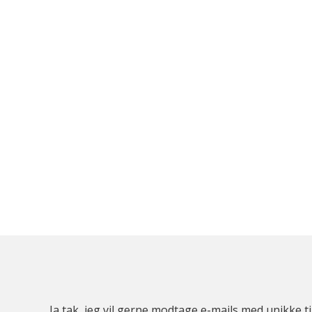
Ja tak, jeg vil gerne modtage e-mails med unikke t