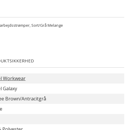
 arbejdsstrømper, Sort/Grå Melange
UKTSIKKERHED
l Workwear
l Galaxy
ee Brown/Antracitgrå
e
 Polyester