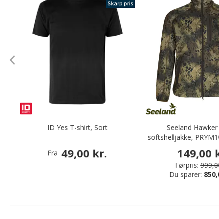
Skarp pris
ID Yes T-shirt, Sort
Seeland Hawker
softshelljakke, PRYM
49,00 kr.
149,00 k
Fra
Førpris:
999,00
Du sparer:
850,