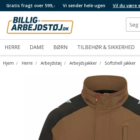
Gratis fragt over 599,-
Vi sender hele ugen
Vil du være
HERRE
DAME
BØRN
TILBEHØR & SIKKERHED
Hjem
Herre
Arbejdstøj
Arbejdsjakker
Softshell jakker