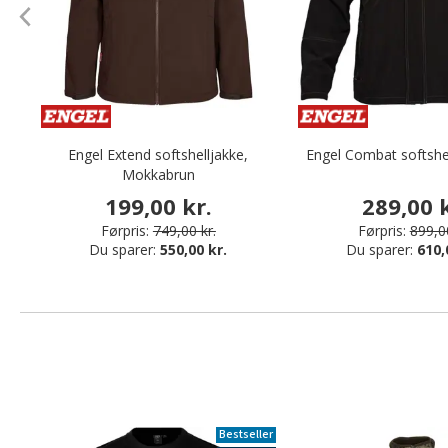
Engel Extend softshelljakke,
Engel Combat softshel
Mokkabrun
199,00 kr.
289,00 k
Førpris:
749,00 kr.
Førpris:
899,00
Du sparer:
550,00 kr.
Du sparer:
610,
Bestseller