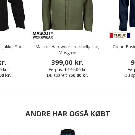
ljakke, Sort
Mascot Hardwear softshelljakke,
Clique Basi
Mosgrøn
r.
399,00 kr.
9
 kr.
Førpris:
1.149,00 kr.
Førp
00 kr.
Du sparer:
750,00 kr.
Du sp
ANDRE HAR OGSÅ KØBT