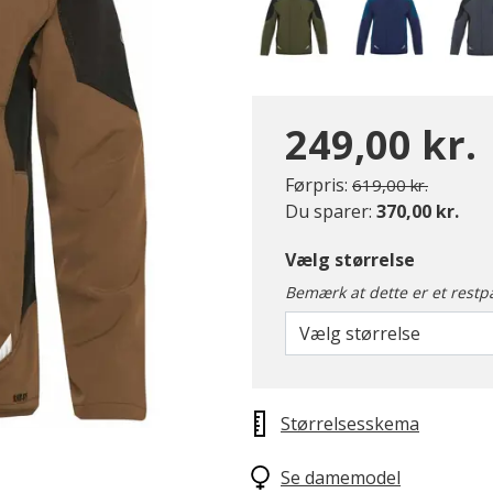
249,00 kr.
Pris nedsat fra
til
Førpris:
619,00 kr.
valgte
Du sparer:
370,00 kr.
Vælg størrelse
Bemærk at dette er et restp
Vælg størrelse
Størrelsesskema
Se damemodel