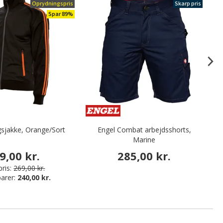
Oprydningspris
Skarp pris
Spar 89%
gsjakke, Orange/Sort
Engel Combat arbejdsshorts,
Marine
9,00 kr.
285,00 kr.
ris:
269,00 kr.
arer:
240,00 kr.