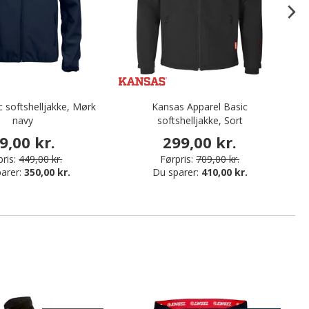
c softshelljakke, Mørk
Kansas Apparel Basic
St
navy
softshelljakke, Sort
9,00 kr.
299,00 kr.
ris:
449,00 kr.
Førpris:
709,00 kr.
arer:
350,00 kr.
Du sparer:
410,00 kr.