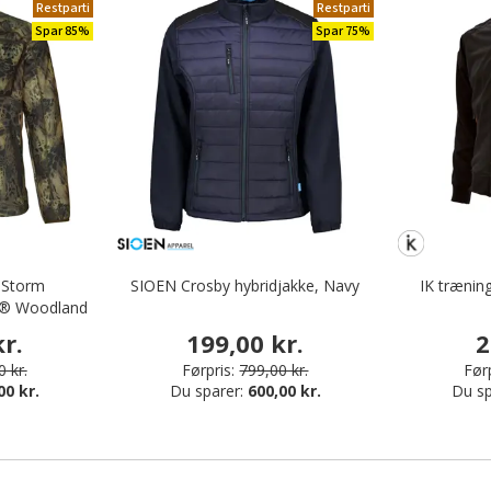
Restparti
Restparti
Spar 85%
Spar 75%
 Storm
SIOEN Crosby hybridjakke, Navy
IK trænin
1® Woodland
r.
199,00 kr.
2
 kr.
Førpris:
799,00 kr.
Førp
00 kr.
Du sparer:
600,00 kr.
Du sp