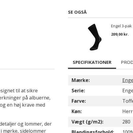
SE OGSÅ
Engel 3-pak
209,00 kr.
SPECIFIKATIONER
PROD
Mærke:
Enge
gnet til at sikre
Serie:
Enge
tærkninger på albuerne,
Farve:
Toff
 og en høj krave med
Køn:
Herr
Vægt (g/m2):
280
detaljer og lommer, der
d i mørke, sidelommer
Blandingsforhold:
100%