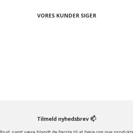
VORES KUNDER SIGER
Tilmeld nyhedsbrev 📫
ilbud, samt være blandt de første til at høre om nye produk