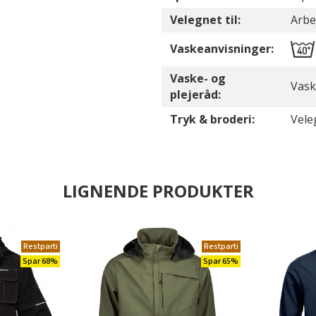
Velegnet til:
Arbe
Vaskeanvisninger:
Vaske- og
Vask
plejeråd:
Tryk & broderi:
Vele
LIGNENDE PRODUKTER
Restparti
Restparti
Spar 68%
Spar 65%