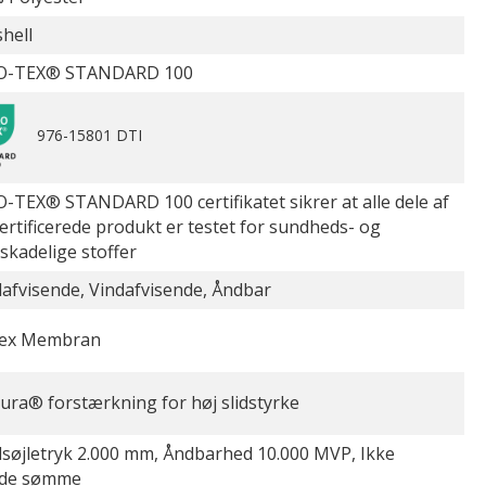
shell
O-TEX® STANDARD 100
976-15801 DTI
-TEX® STANDARD 100 certifikatet sikrer at alle dele af
certificerede produkt er testet for sundheds- og
øskadelige stoffer
afvisende, Vindafvisende, Åndbar
Tex Membran
ura® forstærkning for høj slidstyrke
søjletryk 2.000 mm, Åndbarhed 10.000 MVP, Ikke
ede sømme