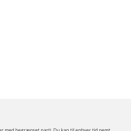
ter med begrænset parti. Du kan til enhver tid nemt