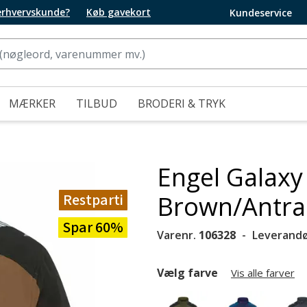
 erhvervskunde?
Køb gavekort
Kundeservice
MÆRKER
TILBUD
BRODERI & TRYK
Engel Galaxy 
Restparti
Brown/Antra
Spar 60%
Varenr.
106328
Leverandø
Vælg farve
Vis alle farver