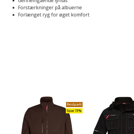
Gennemgående lynlås
Forstærkninger på albuerne
Forlænget ryg for øget komfort
Restparti
Spar 73%