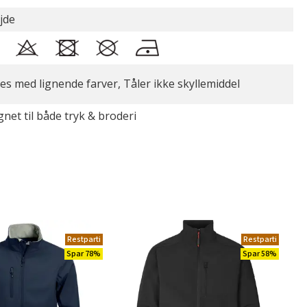
jde
es med lignende farver, Tåler ikke skyllemiddel
gnet til både tryk & broderi
Restparti
Restparti
Spar 78%
Spar 58%