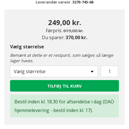
Leverandør varenr.
3270-745-68
249,00 kr.
Pris nedsat fra
til
Førpris:
619,00 kr.
Du sparer:
370,00 kr.
Vælg størrelse
Bemærk at dette er et restparti, som sælges så længe
lager haves.
Vælg størrelse
TILFØJ TIL KURV
Bestil inden kl. 18.30 for afsendelse i dag (DAO
hjemmelevering - bestil inden kl. 17).