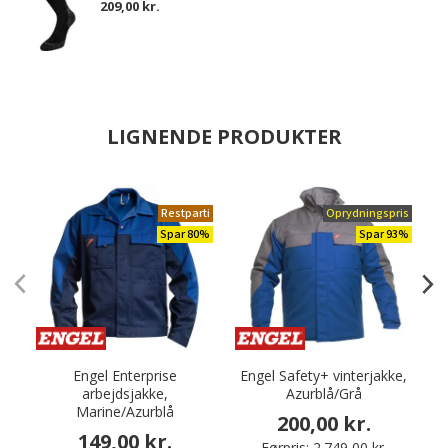
209,00 kr.
LIGNENDE PRODUKTER
Restparti
Oprydningspris
Spar 80%
Spar 93%
Engel Enterprise
Engel Safety+ vinterjakke,
K
arbejdsjakke,
Azurblå/Grå
Marine/Azurblå
200,00 kr.
149,00 kr.
Førpris:
2.749,00 kr.