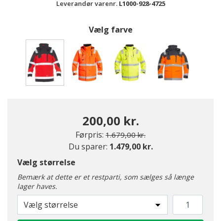
Leverandør varenr.
L1000-928-4725
Vælg farve
valgte
200,00 kr.
Pris nedsat fra
til
Førpris:
1.679,00 kr.
Du sparer:
1.479,00 kr.
Vælg størrelse
Bemærk at dette er et restparti, som sælges så længe
lager haves.
Vælg størrelse