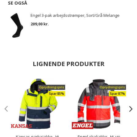
SE OGSÅ
Engel 3-pak arbejdsstrømper, Sort/Grå Melange
209,00 kr.
LIGNENDE PRODUKTER
Oprydningspris
Oprydningspris
Spar 85%
Spar 87%
Kansas parkajakke, Hi-
Engel skaljakke, Hi-vis