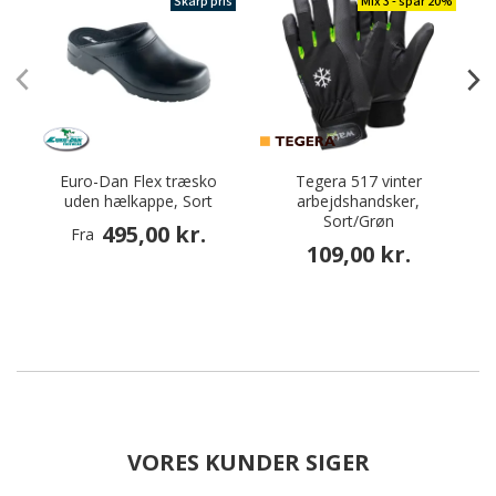
Skarp pris
Mix 3 - spar 20%
Euro-Dan Flex træsko
Tegera 517 vinter
M
uden hælkappe, Sort
arbejdshandsker,
Sort/Grøn
495,00 kr.
Fra
109,00 kr.
VORES KUNDER SIGER