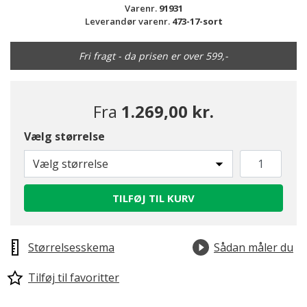
Varenr.
91931
Leverandør varenr.
473-17-sort
Fri fragt - da prisen er over 599,-
Fra
1.269,00 kr.
Vælg størrelse
Vælg størrelse
TILFØJ TIL KURV
Størrelsesskema
Sådan måler du
Tilføj til favoritter