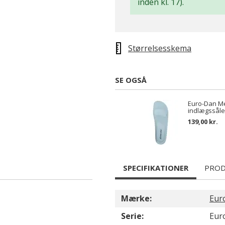
inden kl. 17).
Størrelsesskema
SE OGSÅ
Euro-Dan M
indlægssåle
139,00 kr.
SPECIFIKATIONER
PROD
Mærke:
Eur
Serie:
Eur