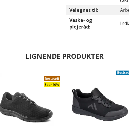
(Sk
Velegnet til:
Arbe
Vaske- og
Ind
plejeråd:
LIGNENDE PRODUKTER
Bestsel
Restparti
Spar 40%