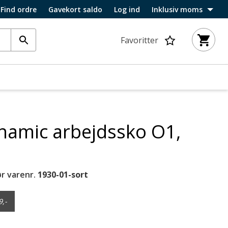
Find ordre
Gavekort saldo
Log ind
Inklusiv moms
Favoritter
namic arbejdssko O1,
r varenr.
1930-01-sort
9,-