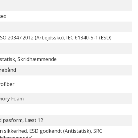
t
sex
SO 20347:2012 (Arbejdssko), IEC 61340-5-1 (ESD)
istatisk, Skridhæmmende
rebånd
rofiber
ory Foam
d pasform, Læst 12
 sikkerhed, ESD godkendt (Antistatisk), SRC