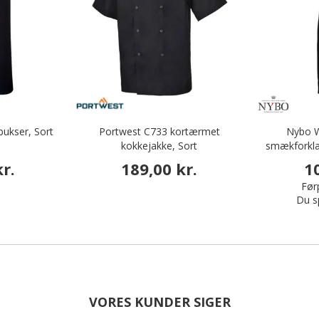
ukser, Sort
Portwest C733 kortærmet
Nybo W
kokkejakke, Sort
smækforkl
r.
189,00 kr.
1
Førp
Du s
VORES KUNDER SIGER