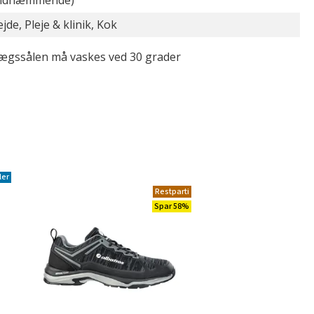
ridhæmmende)
jde, Pleje & klinik, Kok
lægssålen må vaskes ved 30 grader
ler
Restparti
Spar 58%