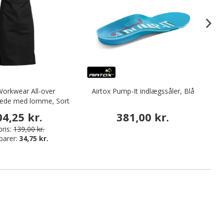
orkwear All-over
Airtox Pump-It indlægssåler, Blå
æde med lomme, Sort
04,25 kr.
381,00 kr.
ris:
139,00 kr.
parer:
34,75 kr.