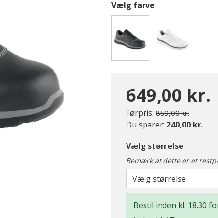
Vælg farve
valgte
649,00 kr.
Pris nedsat fra
til
Førpris:
889,00 kr.
Du sparer:
240,00 kr.
Vælg størrelse
Bemærk at dette er et restp
Vælg størrelse
Bestil inden kl. 18.30 