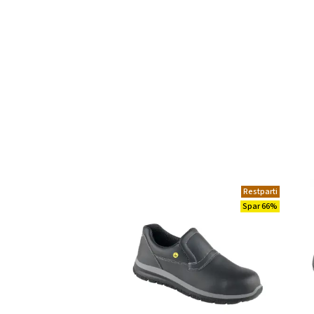
Restparti
Spar 66%