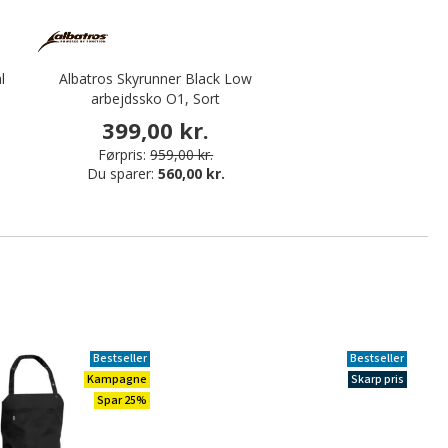
l
Albatros Skyrunner Black Low
arbejdssko O1, Sort
399,00 kr.
Førpris:
959,00 kr.
Du sparer:
560,00 kr.
Bestseller
Bestseller
Kampagne
Skarp pris
Spar 25%