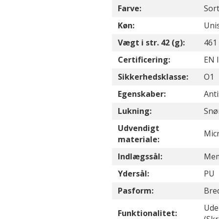
Farve:
Sor
Køn:
Uni
Vægt i str. 42 (g):
461
Certificering:
EN I
Sikkerhedsklasse:
O1
Egenskaber:
Ant
Lukning:
Snø
Udvendigt
Mic
materiale:
Indlægssål:
Mem
Ydersål:
PU
Pasform:
Bre
Uden
Funktionalitet: