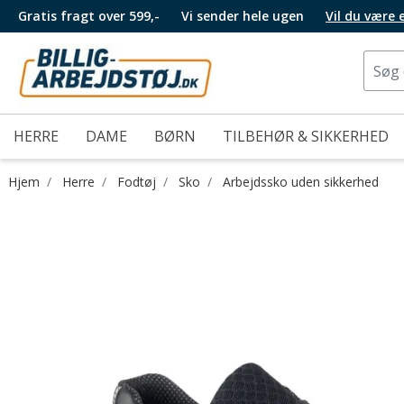
Gratis fragt over 599,-
Vi sender hele ugen
Vil du være
HERRE
DAME
BØRN
TILBEHØR & SIKKERHED
Hjem
Herre
Fodtøj
Sko
Arbejdssko uden sikkerhed