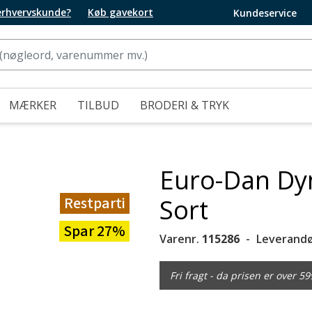
 erhvervskunde?
Køb gavekort
Kundeservice
MÆRKER
TILBUD
BRODERI & TRYK
Euro-Dan Dy
Restparti
Sort
Spar 27%
Varenr.
115286
Leverandø
Fri fragt - da prisen er over 59