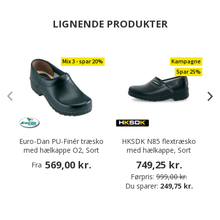
LIGNENDE PRODUKTER
Mix 3 - spar 20%
Kampagne
Spar 25%
Euro-Dan PU-Finér træsko
HKSDK N85 flextræsko
med hælkappe O2, Sort
med hælkappe, Sort
569,00 kr.
749,25 kr.
Fra
Førpris:
999,00 kr.
Du sparer:
249,75 kr.