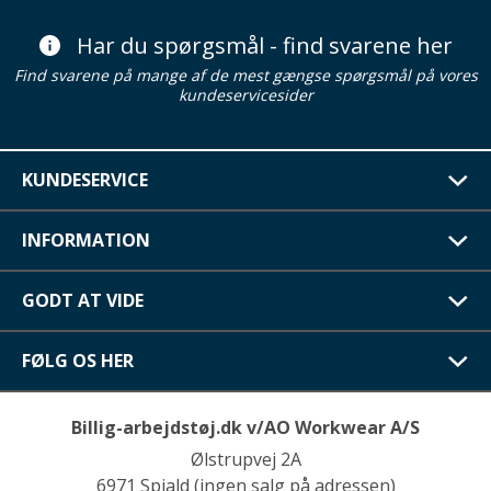
Har du spørgsmål - find svarene her
Find svarene på mange af de mest gængse spørgsmål på vores
kundeservicesider
KUNDESERVICE
INFORMATION
GODT AT VIDE
FØLG OS HER
Billig-arbejdstøj.dk v/AO Workwear A/S
Ølstrupvej 2A
6971 Spjald (ingen salg på adressen)