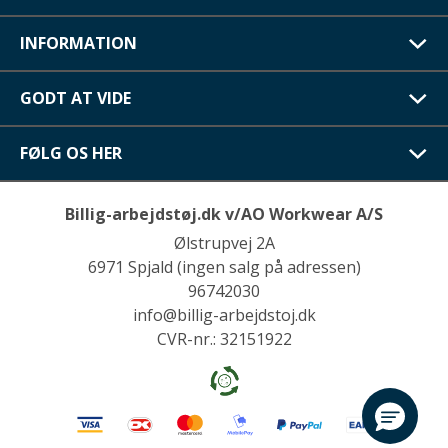
INFORMATION
GODT AT VIDE
FØLG OS HER
Billig-arbejdstøj.dk v/AO Workwear A/S
Ølstrupvej 2A
6971 Spjald (ingen salg på adressen)
96742030
info@billig-arbejdstoj.dk
CVR-nr.: 32151922