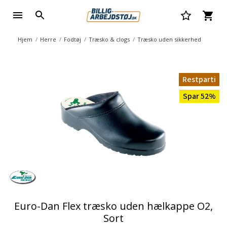
Hjem
Herre
Fodtøj
Træsko & clogs
Træsko uden sikkerhed
Restparti
Spar 52%
Euro-Dan Flex træsko uden hælkappe O2,
Sort