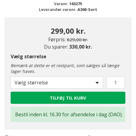
Varenr.
163275
Leverandør varenr.
A360-Sort
299,00 kr.
Pris nedsat fra
til
Førpris:
629,00 kr.
Du sparer:
330,00 kr.
Vælg størrelse
Bemærk at dette er et restparti, som sælges så længe
lager haves.
Vælg størrelse
TILFØJ TIL KURV
Bestil inden kl. 16.30 for afsendelse i dag (DAO).