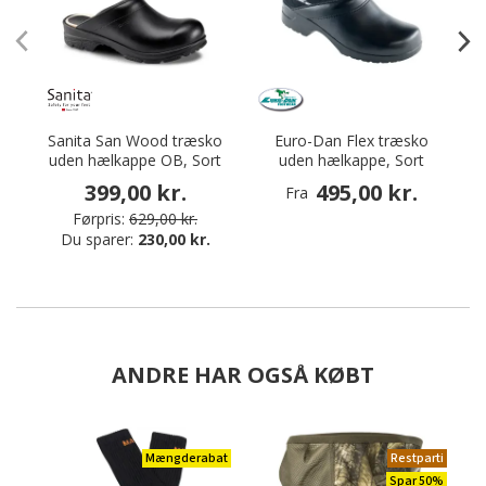
Sanita San Wood træsko
Euro-Dan Flex træsko
E
uden hælkappe OB, Sort
uden hælkappe, Sort
399,00 kr.
495,00 kr.
Fra
Førpris:
629,00 kr.
Du sparer:
230,00 kr.
ANDRE HAR OGSÅ KØBT
Mængderabat
Restparti
Spar 50%