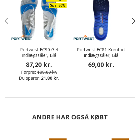
Spar 20%
Portwest FC90 Gel
Portwest FC81 Komfort
H
indlægssåler, Blå
indlægssåler, Blå
87,20 kr.
69,00 kr.
Førpris:
109,00 kr.
Du sparer:
21,80 kr.
ANDRE HAR OGSÅ KØBT