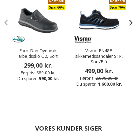
Restparti
Restparti
Spar 66%
Spar 76%
Euro-Dan Dynamic
Vismo EN48B
arbejdssko O2, Sort
sikkerhedssandaler S1P,
Sort/Blå
299,00 kr.
499,00 kr.
Førpris:
889,00 kr.
Førpris:
2.099,00 kr.
Du sparer:
590,00 kr.
Du sparer:
1.600,00 kr.
VORES KUNDER SIGER