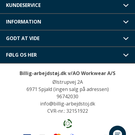
KUNDESERVICE
INFORMATION
GODT AT VIDE
FØLG OS HER
Billig-arbejdstøj.dk v/AO Workwear A/S
Ølstrupvej 2A
6971 Spjald (ingen salg på adressen)
96742030
info@billig-arbejdstoj.dk
CVR-nr.: 32151922