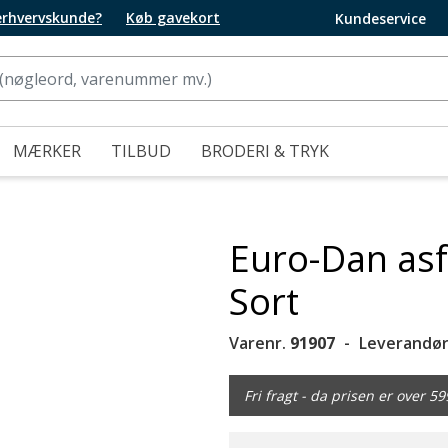
 erhvervskunde?
Køb gavekort
Kundeservice
MÆRKER
TILBUD
BRODERI & TRYK
Euro-Dan asf
Sort
Varenr.
91907
Leverandør
Fri fragt - da prisen er over 59