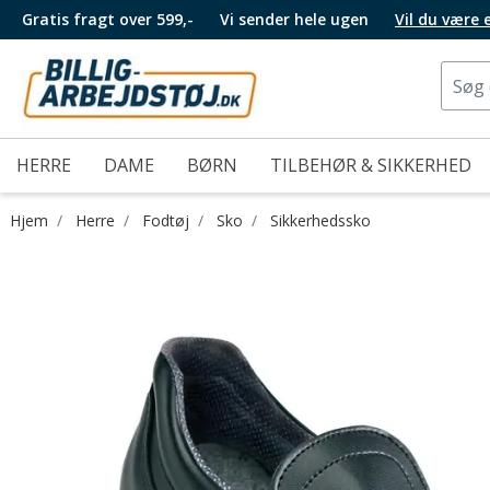
Gratis fragt over 599,-
Vi sender hele ugen
Vil du være
HERRE
DAME
BØRN
TILBEHØR & SIKKERHED
Hjem
Herre
Fodtøj
Sko
Sikkerhedssko