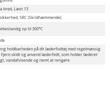
ilgummi
a bred, Læst 13
sikkerhed, SRC (Skridhæmmende)
ebestandig op til 300°C
jde
æng holdbarheden på dit læderfodtøj med regelmæssig
. Fjern skidt og anvend læderfedt, som holder læderet
igt, vandafvisende og nemt at rengøre