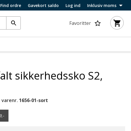
Find ordre
Gavekort saldo
Log ind
Inklusiv moms
Favoritter
alt sikkerhedssko S2,
 varenr.
1656-01-sort
9,-