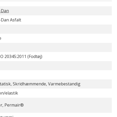
-Dan
-Dan Asfalt
e
O 20345:2011 (Fodtøj)
statisk, Skridhæmmende, Varmebestandig
on/elastik
r, Permair®