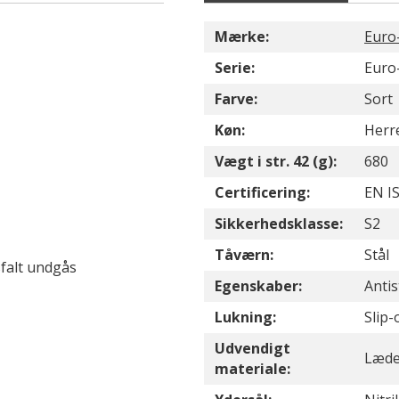
Mærke:
Euro
Serie:
Euro
Farve:
Sort
Køn:
Herr
Vægt i str. 42 (g):
680
Certificering:
EN IS
Sikkerhedsklasse:
S2
Tåværn:
Stål
sfalt undgås
Egenskaber:
Anti
Lukning:
Slip-
Udvendigt
Læde
materiale: