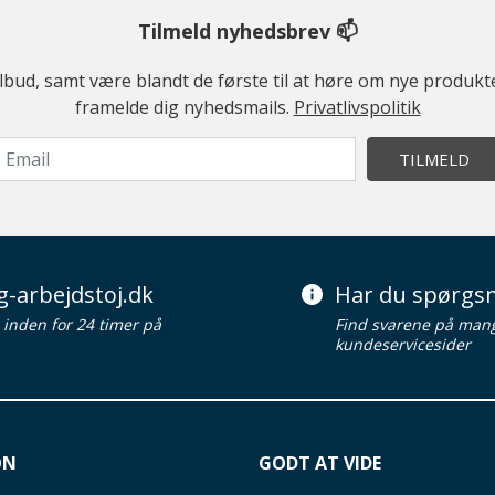
Tilmeld nyhedsbrev 📫
ilbud, samt være blandt de første til at høre om nye produk
framelde dig nyhedsmails.
Privatlivspolitik
TILMELD
g-arbejdstoj.dk
Har du spørgsm
d inden for 24 timer på
Find svarene på man
kundeservicesider
ON
GODT AT VIDE