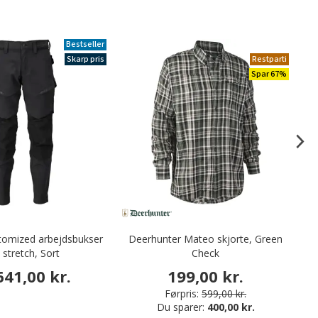
Bestseller
Skarp pris
Restparti
Spar 67%
tomized arbejdsbukser
Deerhunter Mateo skjorte, Green
V
l stretch, Sort
Check
641,00 kr.
199,00 kr.
Førpris:
599,00 kr.
Du sparer:
400,00 kr.