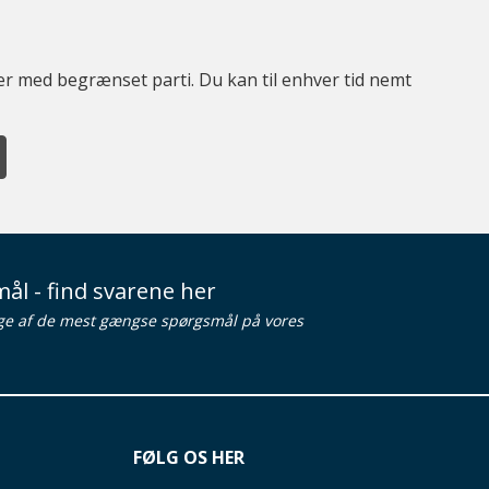
ter med begrænset parti. Du kan til enhver tid nemt
ål - find svarene her
ge af de mest gængse spørgsmål på vores
FØLG OS HER