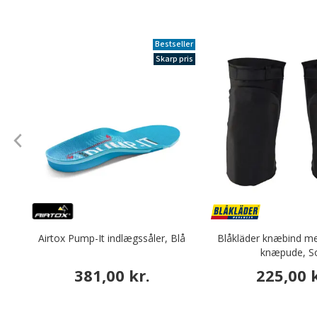
Bestseller
Skarp pris
Airtox Pump-It indlægssåler, Blå
Blåkläder knæbind me
knæpude, S
381,00 kr.
225,00 k