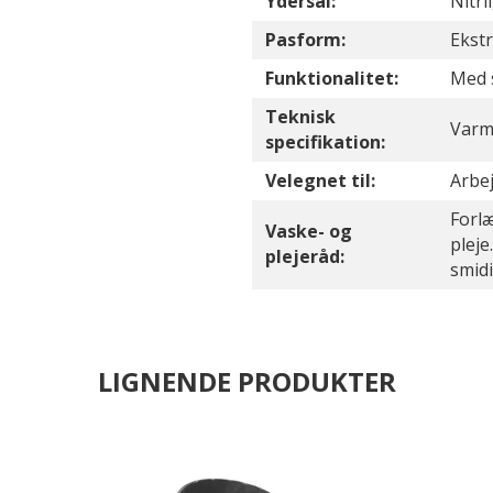
Ydersål:
Nitr
Pasform:
Ekstr
Funktionalitet:
Med 
Teknisk
Varm
specifikation:
Velegnet til:
Arbe
Forl
Vaske- og
pleje
plejeråd:
smid
LIGNENDE PRODUKTER