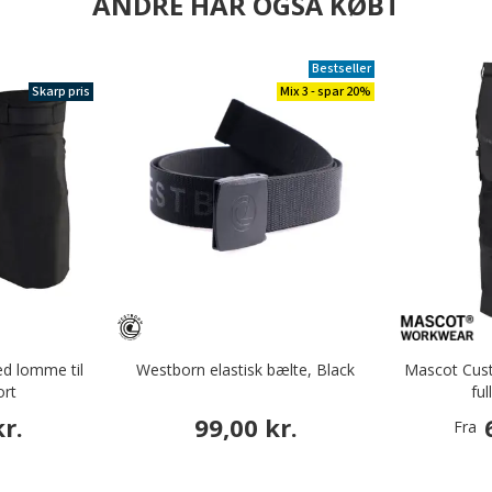
ANDRE HAR OGSÅ KØBT
Bestseller
Skarp pris
Mix 3 - spar 20%
d lomme til
Westborn elastisk bælte, Black
Mascot Cus
ort
ful
r.
99,00 kr.
Fra