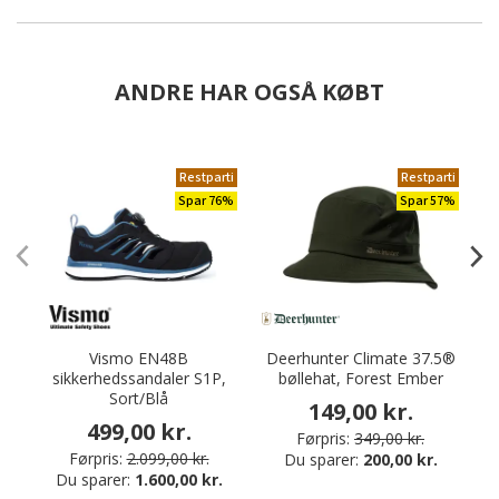
ANDRE HAR OGSÅ KØBT
Restparti
Restparti
Spar 76%
Spar 57%
Vismo EN48B
Deerhunter Climate 37.5®
sikkerhedssandaler S1P,
bøllehat, Forest Ember
Sort/Blå
149,00 kr.
499,00 kr.
Førpris:
349,00 kr.
Førpris:
2.099,00 kr.
Du sparer:
200,00 kr.
Du sparer:
1.600,00 kr.