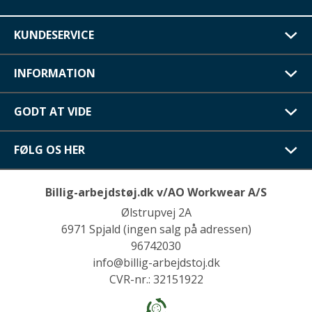
KUNDESERVICE
INFORMATION
GODT AT VIDE
FØLG OS HER
Billig-arbejdstøj.dk v/AO Workwear A/S
Ølstrupvej 2A
6971 Spjald (ingen salg på adressen)
96742030
info@billig-arbejdstoj.dk
CVR-nr.: 32151922