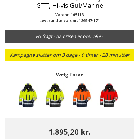
GTT, Hi-vis Gul/Marine
Varenr.
105113
Leverandør varenr.
126547-171
Fri fragt - da prisen er over 599,-
Kampagne slutter om 3 dage - 0 timer - 28 minutter
Vælg farve
valgte
1.895,20 kr.