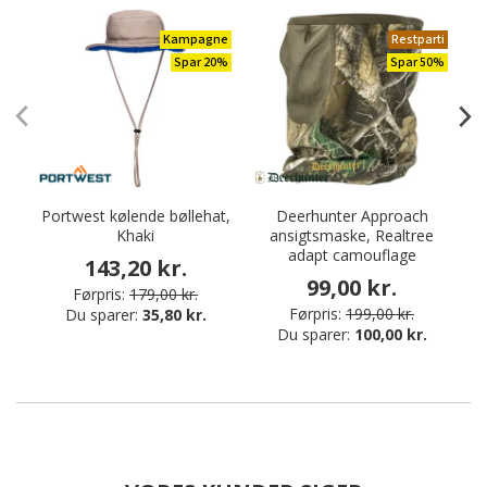
Kampagne
Restparti
Spar 20%
Spar 50%
Portwest kølende bøllehat,
Deerhunter Approach
Khaki
ansigtsmaske, Realtree
da
adapt camouflage
143,20 kr.
99,00 kr.
Førpris:
179,00 kr.
Førpris:
199,00 kr.
Du sparer:
35,80 kr.
Du sparer:
100,00 kr.