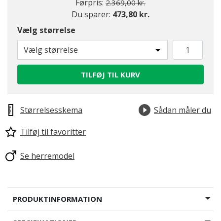
Pris nedsat fra
til
Førpris:
2.369,00 kr.
Du sparer:
473,80 kr.
Vælg størrelse
Vælg størrelse
TILFØJ TIL KURV
Størrelsesskema
Sådan måler du
Tilføj til favoritter
Se herremodel
PRODUKTINFORMATION