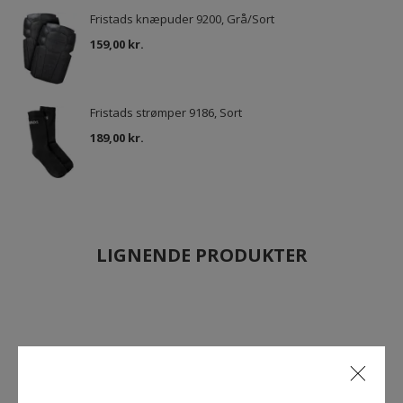
Fristads knæpuder 9200, Grå/Sort
159,00 kr.
Fristads strømper 9186, Sort
189,00 kr.
LIGNENDE PRODUKTER