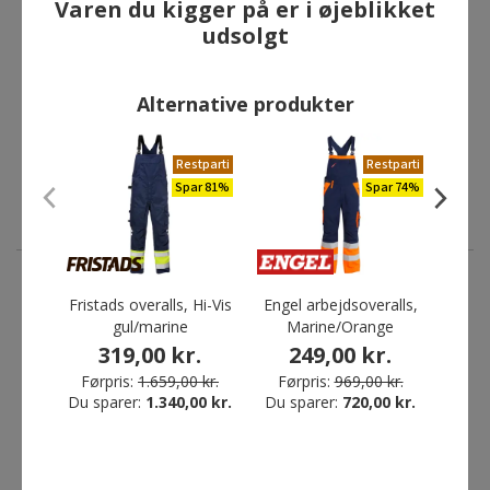
Varen du kigger på er i øjeblikket
udsolgt
Alternative produkter
Restparti
Restparti
Spar 81%
Spar 74%
Fristads overalls, Hi-Vis
Engel arbejdsoveralls,
Engel
ANDRE HAR OGSÅ KØBT
gul/marine
Marine/Orange
H
319,00 kr.
249,00 kr.
2
Førpris:
1.659,00 kr.
Førpris:
969,00 kr.
Førp
Du sparer:
1.340,00 kr.
Du sparer:
720,00 kr.
Du sp