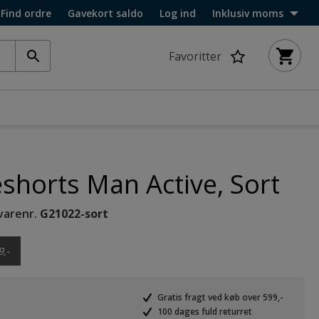
Find ordre
Gavekort saldo
Log ind
Inklusiv moms
Favoritter
horts Man Active, Sort
varenr.
G21022-sort
9,-
Gratis fragt ved køb over 599,-
100 dages fuld returret