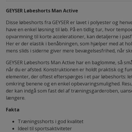
GEYSER Løbeshorts Man Active
Disse løbeshorts fra GEYSER er lavet i polyester og henvend
have en enkel løsning til løb. På en tidlig tur, hvor tempoe
opvarmning til korte accelerationer, kan detaljerne i pas
Her er der elastik i benåbningen, som hjælper med at ho
mens slids i siderne giver mere bevægelsesfrihed, når s
GEYSER Løbeshorts Man Active har en baglomme, så småt
når du er afsted. Konstruktionen er holdt praktisk og fu
elementer, der oftest efterspørges i et par løbeshorts: le
omkring benene og en enkel opbevaringsmulighed. Result
der kan indgå som fast del af træningsgarderoben, uanse
længere.
Fakta
Træningsshorts i god kvalitet
Ideel til sportsaktiviteter