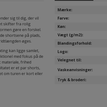
Mærke:
er sig til dig, der vil
Farve:
t skifter fra rolig
Køn:
formen gøre en forskel.
Vægt (g/m2):
lde shortsene på plads,
kridtlængden øges.
Blandingsforhold:
ing kan ligge samlet,
Logo:
nktionel med fokus på de
Velegnet til:
t materiale, frihed
atet er et par shorts,
Vaskeanvisninger:
t om turen er kort eller
Tryk & broderi: