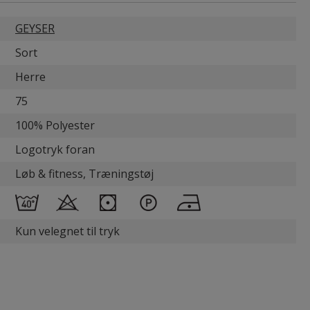
GEYSER
Sort
Herre
75
100% Polyester
Logotryk foran
Løb & fitness, Træningstøj
Kun velegnet til tryk