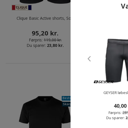
Va
Clique Basic Active shorts, Sort
GEYSER løbeshort
95,20 kr.
40,00 k
Førpris:
119,00 kr.
Førpris:
289,00
Du sparer:
23,80 kr.
Du sparer:
249,
GEYSER løbesh
Bestseller
Skarp pris
40,00 
289
Førpris:
Du sparer:
2