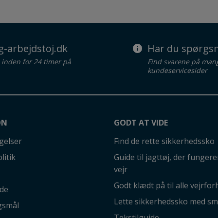
g-arbejdstoj.dk
Har du spørgsm
d inden for 24 timer på
Find svarene på man
kundeservicesider
ON
GODT AT VIDE
gelser
Find de rette sikkerhedssko
litik
Guide til jagttøj, der fungerer
vejr
Godt klædt på til alle vejrfor
ide
Lette sikkerhedssko med sm
gsmål
Tekstilguide