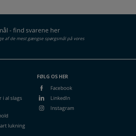
ål - find svarene her
ge af de mest gængse spørgsmål på vores
FØLG OS HER
Facebook
 i al slags
LinkedIn
Instagram
hold
art lukning