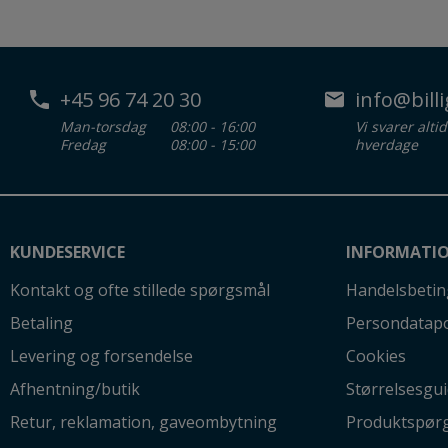
+45 96 74 20 30
info@billi
Man-torsdag
08:00 - 16:00
Vi svarer alti
Fredag
08:00 - 15:00
hverdage
KUNDESERVICE
INFORMATI
Kontakt og ofte stillede spørgsmål
Handelsbetin
Betaling
Persondatapo
Levering og forsendelse
Cookies
Afhentning/butik
Størrelsesgu
Retur, reklamation, gaveombytning
Produktspør