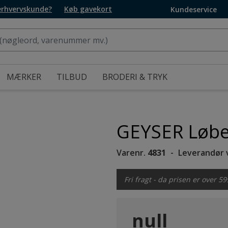
 erhvervskunde?
Køb gavekort
Kundeservice
MÆRKER
TILBUD
BRODERI & TRYK
GEYSER Løbes
Varenr.
4831
Leverandør 
Fri fragt - da prisen er over 59
null