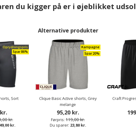
ren du kigger på er i øjeblikket udso
s, Sort
Craft Progress 2.0 shorts, Sort
Craft Rush 
Alternative produkter
r.
199,00 kr.
2
 kr.
Oprydningspris
Kampagne
00 kr.
Spar 86%
Spar 20%
ANDRE HAR OGSÅ KØBT
orts, Sort
Clique Basic Active shorts, Grey
Craft Progres
melange
Bestseller
Mix 3 - spar 20%
Restparti
kr.
95,20 kr.
199
Spar 43%
,00 kr.
119,00 kr.
Førpris:
49,00 kr.
Du sparer:
23,80 kr.