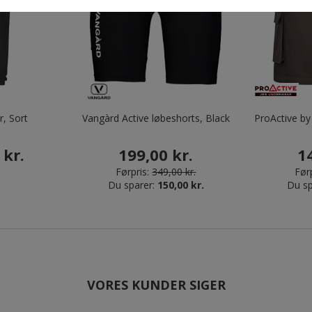
r, Sort
Vangàrd Active løbeshorts, Black
ProActive by
 kr.
199,00 kr.
1
Førpris:
349,00 kr.
Førp
Du sparer:
150,00 kr.
Du sp
VORES KUNDER SIGER