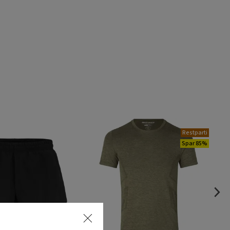
Restparti
Spar 85%