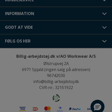
INFORMATION
GODT AT VIDE
FØLG OS HER
Billig-arbejdstøj.dk v/AO Workwear A/S
Ølstrupvej 2A
6971 Spjald (ingen salg på adressen)
96742030
info@billig-arbejdstoj.dk
CVR-nr.: 32151922