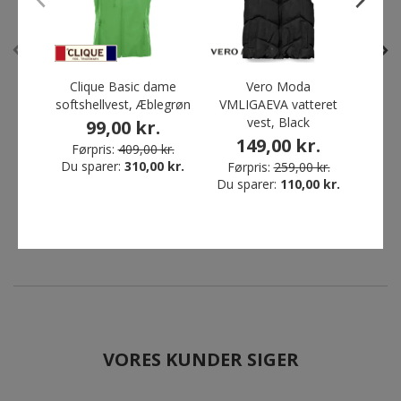
Spar 72%
Spar 86%
Clique Basic dame
Vero Moda
Ocea
softshellvest, Æblegrøn
VMLIGAEVA vatteret
te
vest, Black
99,00 kr.
GEYSER vatteret
Tee Jays Luxury Stretch
149,00 kr.
damejakke, Navy
dame polo T-shirt, Grape
Førpris:
409,00 kr.
Før
Du sparer:
310,00 kr.
Du s
Førpris:
259,00 kr.
249,00 kr.
39,00 kr.
Du sparer:
110,00 kr.
Førpris:
889,00 kr.
Førpris:
269,00 kr.
Du sparer:
640,00 kr.
Du sparer:
230,00 kr.
VORES KUNDER SIGER