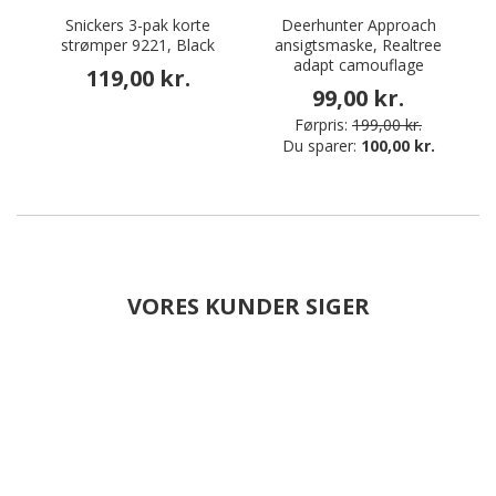
Snickers 3-pak korte
Deerhunter Approach
P
strømper 9221, Black
ansigtsmaske, Realtree
adapt camouflage
119,00 kr.
99,00 kr.
Førpris:
199,00 kr.
Du sparer:
100,00 kr.
VORES KUNDER SIGER