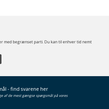
ter med begrænset parti. Du kan til enhver tid nemt
ål - find svarene her
ge af de mest gængse spørgsmål på vores