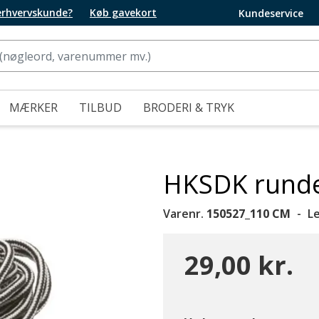
 erhvervskunde?
Køb gavekort
Kundeservice
MÆRKER
TILBUD
BRODERI & TRYK
HKSDK runde
Varenr.
150527_110 CM
L
29,00 kr.