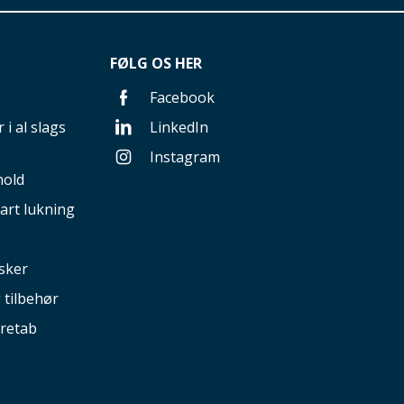
FØLG OS HER
Facebook
 i al slags
LinkedIn
Instagram
hold
art lukning
sker
g tilbehør
retab