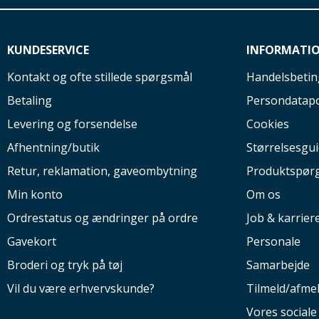
KUNDESERVICE
INFORMATI
Kontakt og ofte stillede spørgsmål
Handelsbetin
Betaling
Persondatapo
Levering og forsendelse
Cookies
Afhentning/butik
Størrelsesgu
Retur, reklamation, gaveombytning
Produktspør
Min konto
Om os
Ordrestatus og ændringer på ordre
Job & karrier
Gavekort
Personale
Broderi og tryk på tøj
Samarbejde
Vil du være erhvervskunde?
Tilmeld/afme
Vores social