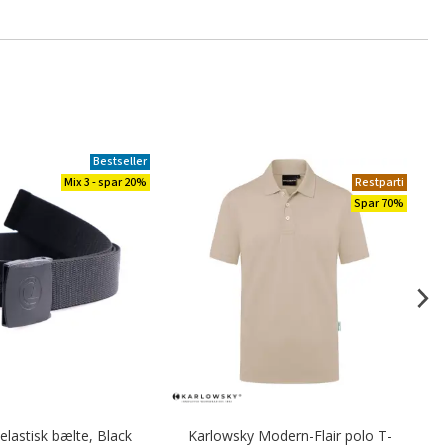
Bestseller
Mix 3 - spar 20%
Restparti
Spar 70%
lastisk bælte, Black
Karlowsky Modern-Flair polo T-
De