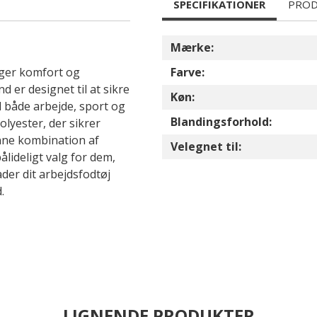
SPECIFIKATIONER
PROD
Mærke:
øger komfort og
Farve:
 er designet til at sikre
Køn:
l både arbejde, sport og
Blandingsforhold:
olyester, der sikrer
nne kombination af
Velegnet til:
lideligt valg for dem,
ader dit arbejdsfodtøj
.
LIGNENDE PRODUKTER