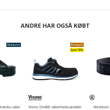
ANDRE HAR OGSÅ KØBT
Skarp pris
Restparti
Spar 76%
stræsko uden
Vismo EN48B sikkerhedssandaler
Westborn e