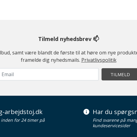
Tilmeld nyhedsbrev 📫
ilbud, samt være blandt de første til at høre om nye produk
framelde dig nyhedsmails.
Privatlivspolitik
TILMELD
g-arbejdstoj.dk
Har du spørgsm
d inden for 24 timer på
Find svarene på man
kundeservicesider