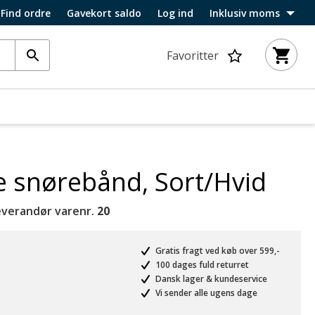
Find ordre
Gavekort saldo
Log ind
Inklusiv moms
Favoritter
 snørebånd, Sort/Hvid
everandør varenr.
20
Gratis fragt ved køb over 599,-
100 dages fuld returret
Dansk lager & kundeservice
Vi sender alle ugens dage