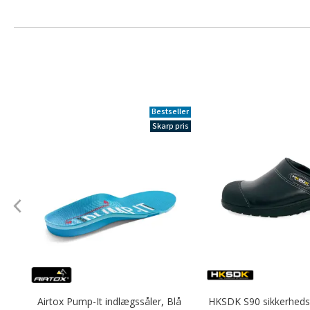
Bestseller
Skarp pris
Airtox Pump-It indlægssåler, Blå
HKSDK S90 sikkerhed