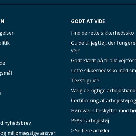
ON
GODT AT VIDE
gelser
Find de rette sikkerhedssko
litik
Guide til jagttøj, der fungerer
vejr
Godt klædt på til alle vejrfor
ide
Lette sikkerhedssko med sm
gsmål
Tekstilguide
Vælg de rigtige arbejdshand
e
Certificering af arbejdstøj o
Høreværn beskytter mod hø
PFAS i arbejdstøj
ld nyhedsbrev
> Se flere artikler
e og miljømæssige ansvar