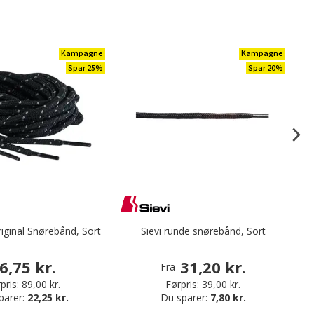
Kampagne
Kampagne
Spar 25%
Spar 20%
riginal Snørebånd, Sort
Sievi runde snørebånd, Sort
6,75 kr.
31,20 kr.
Fra
pris:
89,00 kr.
Førpris:
39,00 kr.
parer:
22,25 kr.
Du sparer:
7,80 kr.