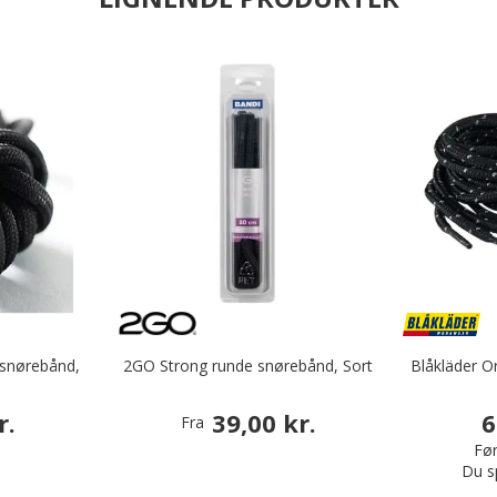
 snørebånd,
2GO Strong runde snørebånd, Sort
Blåkläder O
r.
39,00 kr.
6
Fra
Før
Du s