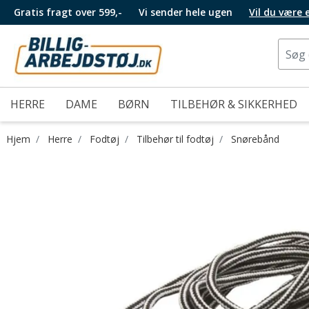
Gratis fragt over 599,-
Vi sender hele ugen
Vil du være
HERRE
DAME
BØRN
TILBEHØR & SIKKERHED
Hjem
Herre
Fodtøj
Tilbehør til fodtøj
Snørebånd