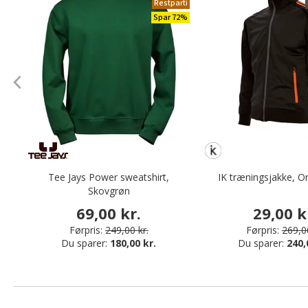
Restparti
Spar 72%
Tee Jays Power sweatshirt,
IK træningsjakke, O
Skovgrøn
69,00 kr.
29,00 k
Førpris:
249,00 kr.
Førpris:
269,00
Du sparer:
180,00 kr.
Du sparer:
240,