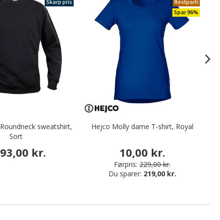
Skarp pris
Restparti
Spar 96%
 Roundneck sweatshirt,
Hejco Molly dame T-shirt, Royal
Sort
93,00 kr.
10,00 kr.
Førpris:
229,00 kr.
Du sparer:
219,00 kr.