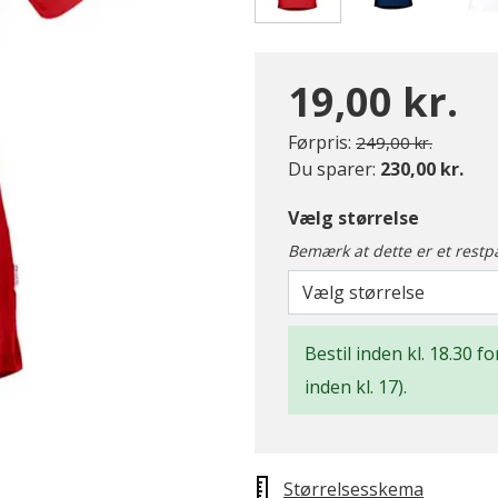
valgte
19,00 kr.
Pris nedsat fra
til
Førpris:
249,00 kr.
Du sparer:
230,00 kr.
Vælg størrelse
Bemærk at dette er et restp
Vælg størrelse
Bestil inden kl. 18.30 
inden kl. 17).
Størrelsesskema