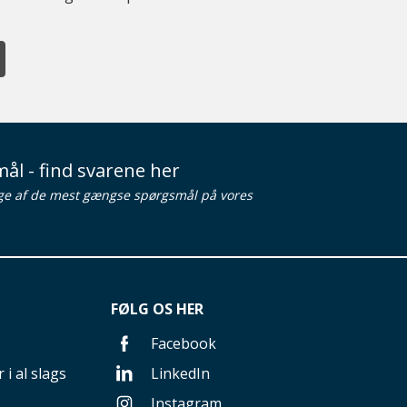
ål - find svarene her
ge af de mest gængse spørgsmål på vores
FØLG OS HER
Facebook
 i al slags
LinkedIn
Instagram