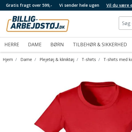
Gratis fragt over 599,-
Vi sender hele ugen
Vil du være
HERRE
DAME
BØRN
TILBEHØR & SIKKERHED
Hjem
Dame
Plejetøj & kliniktøj
T-shirts
T-shirts med 