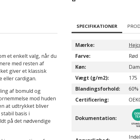
SPECIFIKATIONER
PROD
Mærke:
Hejc
m et enkelt valg, når du
Farve:
Rød
inere med resten af
Køn:
Dam
ket giver et klassisk
Vægt (g/m2):
175
 eller cardigan.
Blandingsforhold:
60% 
nding af bomuld og
 fornemmelse mod huden
Certificering:
OEK
n at udtrykket bliver
stabil basis i
Dokumentation:
ldt på det nødvendige
Inde