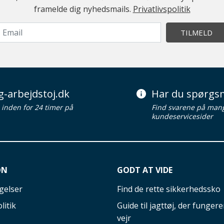
framelde dig nyhedsmails.
Privatlivspolitik
TILMELD
g-arbejdstoj.dk
Har du spørgsm
d inden for 24 timer på
Find svarene på man
kundeservicesider
ON
GODT AT VIDE
gelser
Find de rette sikkerhedssko
litik
Guide til jagttøj, der fungerer
vejr