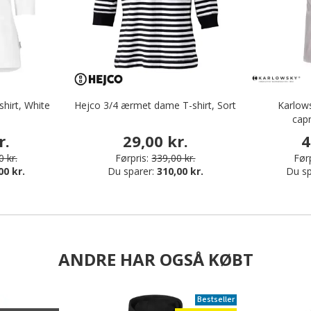
hirt, White
Hejco 3/4 ærmet dame T-shirt, Sort
Karlow
capr
r.
29,00 kr.
4
 kr.
Førpris:
339,00 kr.
Førp
00 kr.
Du sparer:
310,00 kr.
Du sp
ANDRE HAR OGSÅ KØBT
Bestseller