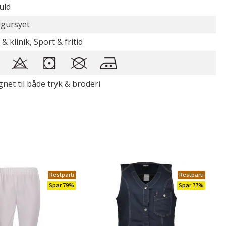
uld
figursyet
 & klinik, Sport & fritid
gnet til både tryk & broderi
Restparti
Restparti
Spar 79%
Spar 77%