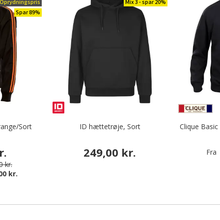
Oprydningspris
Mix 3 - spar 20%
Spar 89%
range/Sort
ID hættetrøje, Sort
Clique Basic
r.
249,00 kr.
Fra
 kr.
00 kr.