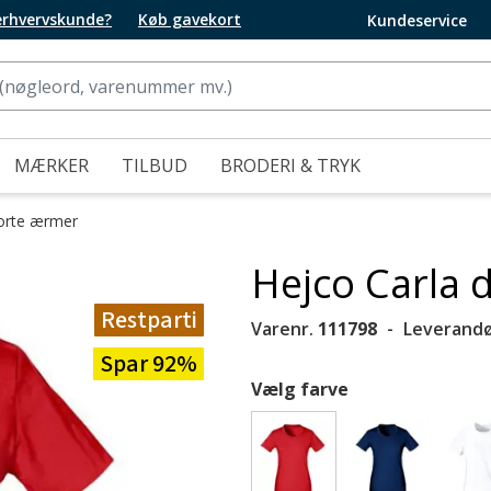
 erhvervskunde?
Køb gavekort
Kundeservice
MÆRKER
TILBUD
BRODERI & TRYK
korte ærmer
Hejco Carla 
Restparti
Varenr.
111798
Leverandø
Spar 92%
Vælg farve