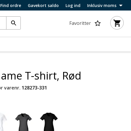
Find ordre
Gavekort saldo
Log ind
Inklusiv moms
Favoritter
dame T-shirt, Rød
r varenr.
128273-331