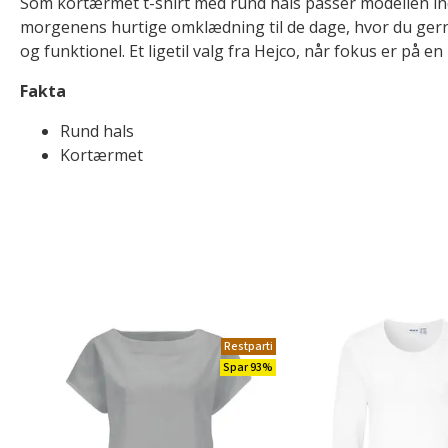
Som kortærmet t-shirt med rund hals passer modellen ind
morgenens hurtige omklædning til de dage, hvor du gerne 
og funktionel. Et ligetil valg fra Hejco, når fokus er på en
Fakta
Rund hals
Kortærmet
Restparti
Spar 93%