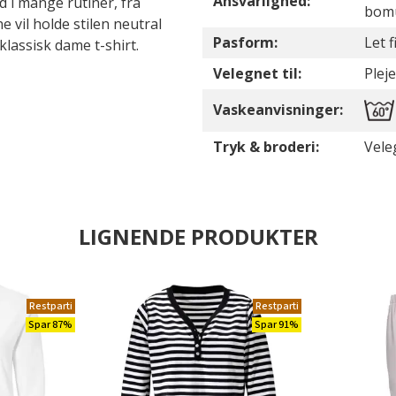
Ansvarlighed:
 i mange rutiner, fra
bom
vil holde stilen neutral
Pasform:
Let 
 klassisk dame t-shirt.
Velegnet til:
Pleje
Vaskeanvisninger:
Tryk & broderi:
Vele
LIGNENDE PRODUKTER
Restparti
Restparti
Spar 87%
Spar 91%