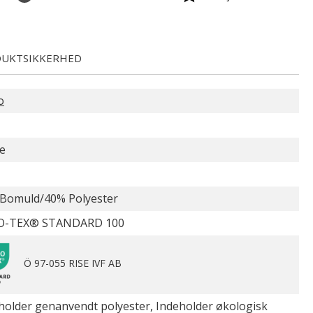
UKTSIKKERHED
o
e
Bomuld/40% Polyester
O-TEX® STANDARD 100
Ö 97-055 RISE IVF AB
holder genanvendt polyester, Indeholder økologisk