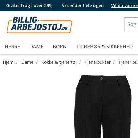
Gratis fragt over 599,-
Vi sender hele ugen
Vil du være
HERRE
DAME
BØRN
TILBEHØR & SIKKERHED
Hjem
Dame
Kokke & tjenertøj
Tjenerbukser
Tjener bu