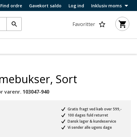
Find ordre
Gavekort saldo
Log ind
Inklusiv moms
Favoritter
amebukser, Sort
r varenr.
103047-940
Gratis fragt ved køb over 599,-
100 dages fuld returret
Dansk lager & kundeservice
Vi sender alle ugens dage