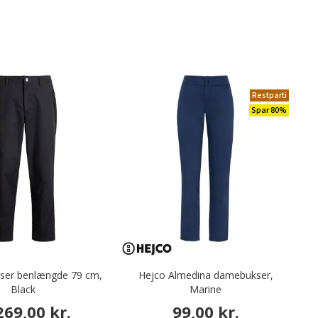
Restparti
Spar 80%
kser benlængde 79 cm,
Hejco Almedina damebukser,
Black
Marine
269,00 kr.
99,00 kr.