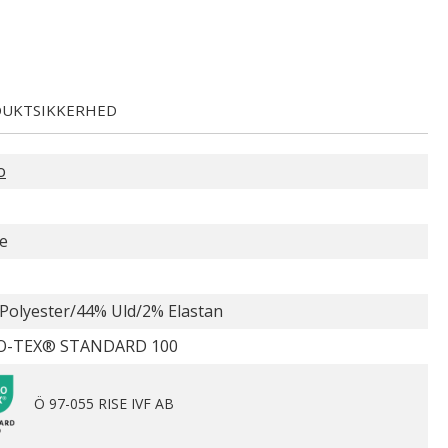
UKTSIKKERHED
o
e
Polyester/44% Uld/2% Elastan
O-TEX® STANDARD 100
Ö 97-055 RISE IVF AB