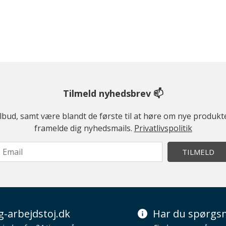
Tilmeld nyhedsbrev 📫
ilbud, samt være blandt de første til at høre om nye produk
framelde dig nyhedsmails.
Privatlivspolitik
TILMELD
g-arbejdstoj.dk
Har du spørgsm