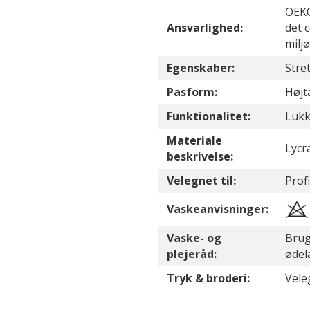
OEKO
Ansvarlighed:
det 
milj
Egenskaber:
Stre
Pasform:
Højta
Funktionalitet:
Lukk
Materiale
Lycr
beskrivelse:
Velegnet til:
Profi
Vaskeanvisninger:
Vaske- og
Brug
plejeråd:
ødel
Tryk & broderi:
Vele