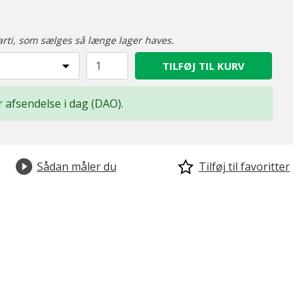
arti, som sælges så længe lager haves.
TILFØJ TIL KURV
or afsendelse i dag (DAO).
Sådan måler du
Tilføj til favoritter