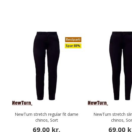
Restparti
Spar 88%
NewTurn stretch regular fit dame
NewTurn stretch sli
chinos, Sort
chinos, Sor
69,00 kr.
69,00 k