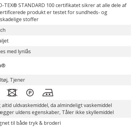
-TEX® STANDARD 100 certifikatet sikrer at alle dele af
certificerede produkt er testet for sundheds- og
øskadelige stoffer
tch
ljet
es med lynlås
a®
ltøj, Tjener
 altid uldvaskemiddel, da almindeligt vaskemiddel
ægger uldens egenskaber, Tåler ikke skyllemiddel
gnet til både tryk & broderi