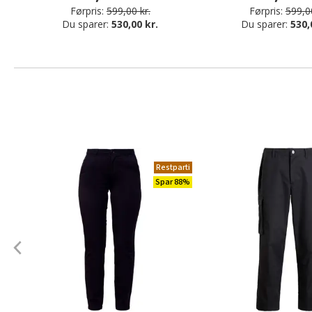
Førpris:
599,00 kr.
Førpris:
599,00
Du sparer:
530,00 kr.
Du sparer:
530,
Restparti
Spar 88%