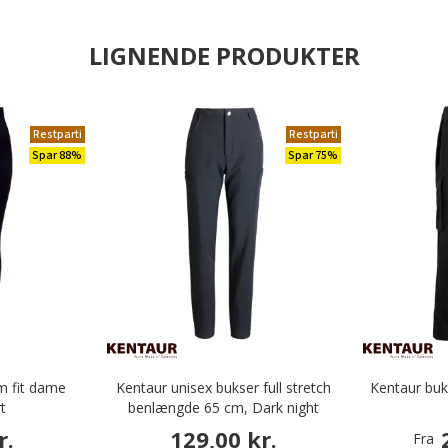
LIGNENDE PRODUKTER
Restparti
Restparti
Spar 88%
Spar 75%
m fit dame
Kentaur unisex bukser full stretch
Kentaur bu
t
benlængde 65 cm, Dark night
r.
129,00 kr.
Fra