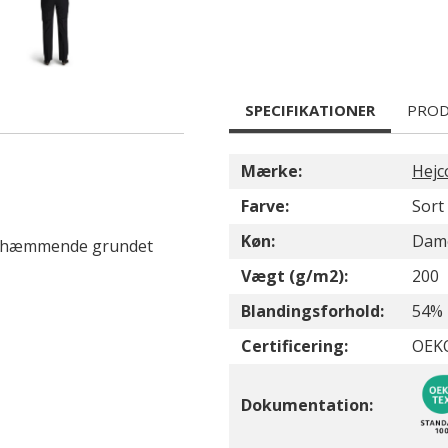
SPECIFIKATIONER
PROD
Mærke:
Hejc
Farve:
Sort
Køn:
Dam
gthæmmende grundet
Vægt (g/m2):
200
Blandingsforhold:
54% 
Certificering:
OEK
Dokumentation: