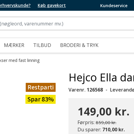
 erhvervskunde?
Køb gavekort
Kundeservice
MÆRKER
TILBUD
BRODERI & TRYK
kser med fast linning
Hejco Ella d
Restparti
Varenr.
126568
Leverandø
Spar 83%
149,00 kr.
Pris nedsat fra
til
Førpris:
859,00 kr.
Du sparer:
710,00 kr.